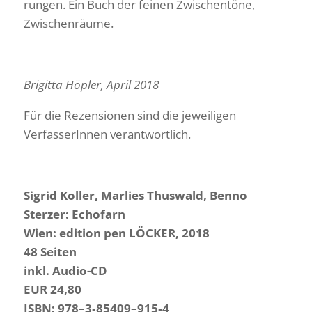
rungen. Ein Buch der feinen Zwischen­töne,
Zwischenräume.
Brigitta Höpler, April 2018
Für die Rezen­sionen sind die jewei­ligen
Verfas­se­rInnen verantwortlich.
Sigrid Koller, Marlies Thus­wald, Benno
Sterzer: Echofarn
Wien: edition pen LÖCKER, 2018
48 Seiten
inkl. Audio-CD
EUR 24,80
ISBN: 978–3‑85409–915‑4