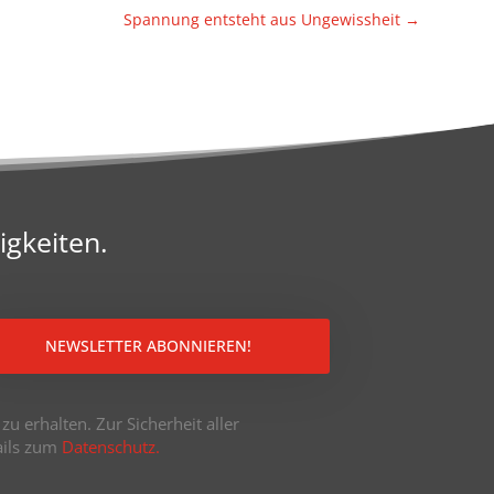
Span­nung entsteht aus Unge­wiss­heit
→
igkeiten.
NEWSLETTER ABONNIEREN!
u erhalten. Zur Sicherheit aller
tails zum
Datenschutz.