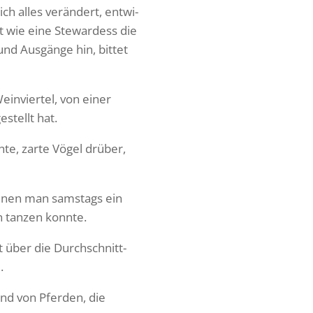
ch alles verän­dert, entwi­
st wie eine Stewar­dess die
und Ausgänge hin, bittet
in­viertel, von einer
stellt hat.
hte, zarte Vögel drüber,
denen man sams­tags ein
en tanzen konnte.
 über die Durch­schnitt­
.
und von Pferden, die