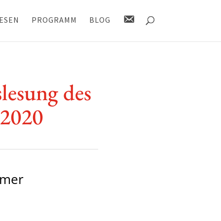
K
ESEN
PROGRAMM
BLOG
O
N
T
A
K
T
le­sung des
/2020
umer