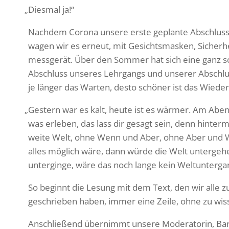
„
Diesmal ja!“
Nachdem Corona unsere erste geplante Abschluss­l
wagen wir es erneut, mit Gesichts­masken, Sicher­he
mess­gerät. Über den Sommer hat sich eine ganz 
Abschluss unseres Lehr­gangs und unserer Abschlus
je länger das Warten, desto schöner ist das Wiede
„
Gestern war es kalt, heute ist es wärmer. Am Ab
was erleben, das lass dir gesagt sein, denn hinter
weite Welt, ohne Wenn und Aber, ohne Aber und
alles möglich wäre, dann würde die Welt unter­geh
unter­ginge, wäre das noch lange kein Weltunterg
So beginnt die Lesung mit dem Text, den wir alle 
geschrieben haben, immer eine Zeile, ohne zu wiss
Anschlie­ßend über­nimmt unsere Mode­ra­torin, Ba