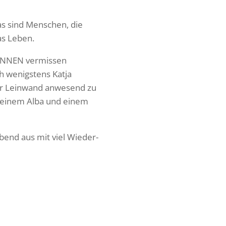
as sind Menschen, die
as Leben.
R INNEN vermissen
h wenigs­tens Katja
r Lein­wand anwe­send zu
u einem Alba und einem
Abend aus mit viel Wieder­