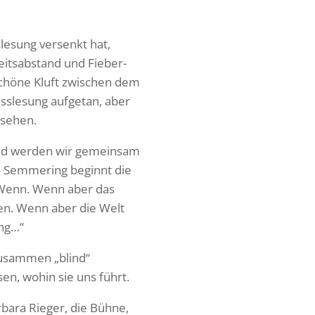
e­sung versenkt hat,
its­ab­stand und Fieber­
schöne Kluft zwischen dem
s­le­sung aufgetan, aber
rsehen.
end werden wir gemeinsam
m Semme­ring beginnt die
 Wenn. Wenn aber das
en. Wenn aber die Welt
ang…“
zusammen „blind“
en, wohin sie uns führt.
rbara Rieger, die Bühne,