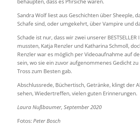
behaupten, dass es Pfir­siche wären.
Sandra Wolf liest aus Geschichten über Sheeple, d
Schafe sind, oder umge­kehrt, über Vampire und d
Schade ist nur, dass wir zwei unserer BESTSELLE
mussten, Katja Renzler und Katha­rina Schmoll, doc
Renzler war es möglich per Video­auf­nahme auf de
sein, wo sie ein zuvor aufge­nom­menes Gedicht z
Tross zum Besten gab.
Abschluss­rede, Bücher­tisch, Getränke, klingt der 
sehen, Wieder­treffen, vielen guten Erinnerungen.
Laura Nußbaumer, September 2020
Fotos:
Peter Bosch