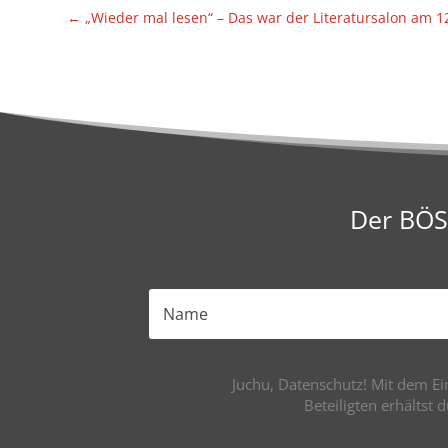
←
„Wieder mal lesen“ – Das war der Lite­ra­tur­salon am
Der BÖS(
Juchu, Datenschutz! Mit dem Ein
Beteiligten erhältst 