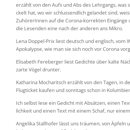
erzählt von den Aufs und Abs des Lehr­gangs, was si
ckelt hat, wo wir schluss­end­lich gelandet sind, wei
Zuhö­re­rInnen auf die Corona-korrekten Eingänge 
die Lesenden eine nach der anderen ans Mikro.
Lena Doppel-Prix liest deutsch und englisch, vom We
Apoka­lypse, wie man sie sich noch vor Corona vorge­
Elisa­beth Fereberger liest Gedichte über kalte Näc
zarte Vögel drunter.
Katha­rina Mocharitsch erzählt von den Tagen, in 
Flug­ti­cket kaufen und sonn­tags schon in Kolum­bi
Ich selbst lese ein Gedicht mit Absätzen, einen Text
lich­keit und einen Text mit einem Schaf, nur einem
Ange­lika Stall­hofer lässt uns träumen, von Äpfeln 