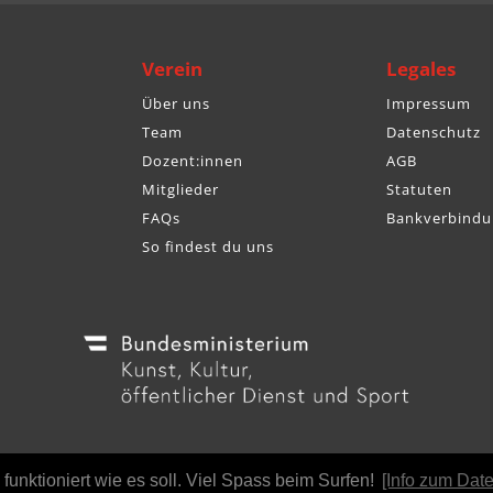
Verein
Legales
Über uns
Impressum
Team
Datenschutz
Dozent:innen
AGB
Mitglieder
Statuten
FAQs
Bankverbindu
So findest du uns
© BÖS |
Made with ♥ by We are Purpose Driven
unktioniert wie es soll. Viel Spass beim Surfen!
[Info zum Dat