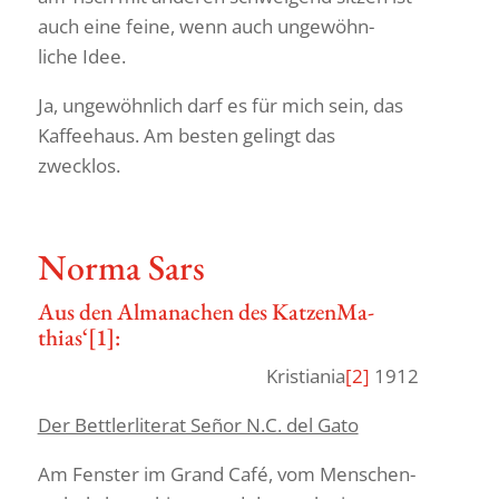
auch eine feine, wenn auch unge­wöhn­
liche Idee.
Ja, unge­wöhn­lich darf es für mich sein, das
Kaffee­haus. Am besten gelingt das
zwecklos.
Norma Sars
Aus den Alma­na­chen des Katzen­Ma­
thias‘
[1]
:
Kris­tiania
[2]
1912
Der Bett­ler­li­terat Señor N.C. del Gato
Am Fenster im Grand Café, vom Menschen­