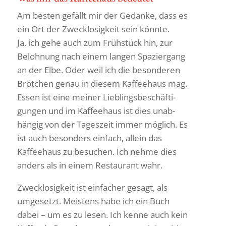
Am besten gefällt mir der Gedanke, dass es
ein Ort der Zweck­lo­sig­keit sein könnte.
Ja, ich gehe auch zum Früh­stück hin, zur
Beloh­nung nach einem langen Spazier­gang
an der Elbe. Oder weil ich die beson­deren
Bröt­chen genau in diesem Kaffee­haus mag.
Essen ist eine meiner Lieb­lings­be­schäf­ti­
gungen und im Kaffee­haus ist dies unab­
hängig von der Tages­zeit immer möglich. Es
ist auch beson­ders einfach, allein das
Kaffee­haus zu besu­chen. Ich nehme dies
anders als in einem Restau­rant wahr.
Zweck­lo­sig­keit ist einfa­cher gesagt, als
umge­setzt. Meis­tens habe ich ein Buch
dabei – um es zu lesen. Ich kenne auch kein