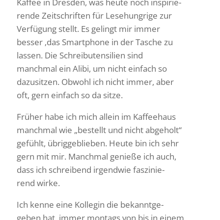
Kaffee in Dresden, was heute noch inspi­rie­
rende Zeit­schriften für Lese­hung­rige zur
Verfü­gung stellt. Es gelingt mir immer
besser ‚das Smart­phone in der Tasche zu
lassen. Die Schreib­uten­si­lien sind
manchmal ein Alibi, um nicht einfach so
dazu­sitzen. Obwohl ich nicht immer, aber
oft, gern einfach so da sitze.
Früher habe ich mich allein im Kaffee­haus
manchmal wie „bestellt und nicht abge­holt“
gefühlt, übrig­ge­blieben. Heute bin ich sehr
gern mit mir. Manchmal genieße ich auch,
dass ich schrei­bend irgendwie faszi­nie­
rend wirke.
Ich kenne eine Kollegin die bekannt­ge­
geben hat, immer montags von bis in einem