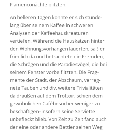
Flamen­co­nächte blitzten.
An helleren Tagen konnte er sich stun­de­
lang über seinem Kaffee in schweren
Analysen der Kaffee­haus­krea­turen
vertiefen. Während die Haus­katzen hinter
den Wohnungs­vor­hängen lauerten, saß er
fried­lich da und betrach­tete die Fremden,
die Schrägen und die Para­dies­vögel, die bei
seinem Fenster vorbei­flitzten. Die Frag­
mente der Stadt, der Abschaum, verreg­
nete Tauben und div. weitere Trivia­li­täten
da draußen auf dem Trot­toir, schien dem
gewöhn­li­chen Café­be­su­cher weniger zu
beschäftigen–insofern seine Servi­ette
unbe­fleckt blieb. Von Zeit zu Zeit fand auch
der eine oder andere Bettler seinen Weg