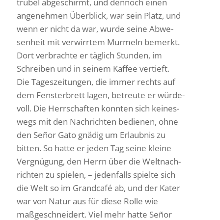
trubel abge­schirmt, und dennoch einen
ange­nehmen Über­blick, war sein Platz, und
wenn er nicht da war, wurde seine Abwe­
sen­heit mit verwirrtem Murmeln bemerkt.
Dort verbrachte er täglich Stunden, im
Schreiben und in seinem Kaffee vertieft.
Die Tages­zei­tungen, die immer rechts auf
dem Fens­ter­brett lagen, betreute er würde­
voll. Die Herr­schaften konnten sich keines­
wegs mit den Nach­richten bedienen, ohne
den Señor Gato gnädig um Erlaubnis zu
bitten. So hatte er jeden Tag seine kleine
Vergnü­gung, den Herrn über die Welt­nach­
richten zu spielen, – jeden­falls spielte sich
die Welt so im Grand­café ab, und der Kater
war von Natur aus für diese Rolle wie
maßge­schnei­dert. Viel mehr hatte Señor