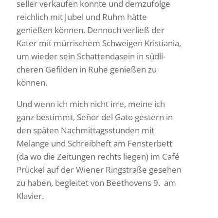
seller verkaufen konnte und demzu­folge
reich­lich mit Jubel und Ruhm hätte
genießen können. Dennoch verließ der
Kater mit mürri­schem Schweigen Kris­tiania,
um wieder sein Schat­ten­da­sein in südli­
cheren Gefilden in Ruhe genießen zu
können.
Und wenn ich mich nicht irre, meine ich
ganz bestimmt, Señor del Gato gestern in
den späten Nach­mit­tags­stunden mit
Melange und Schreib­heft am Fens­ter­bett
(da wo die Zeitungen rechts liegen) im Café
Prückel auf der Wiener Ring­straße gesehen
zu haben, begleitet von Beet­ho­vens 9. am
Klavier.