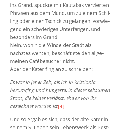
ins Grand, spuckte mit Kautabak verzierten
Phrasen aus dem Mund, um zu einem Schil­
ling oder einer Tschick zu gelangen, vorwie­
gend ein schwie­riges Unter­fangen, und
beson­ders im Grand.
Nein, wohin die Winde der Stadt als
nächstes wehten, beschäf­tigte den allge­
meinen Café­be­su­cher nicht.
Aber der Kater fing an zu schreiben:
Es war in jener Zeit, als ich in Kris­tiania
herum­ging und hungerte, in dieser selt­samen
Stadt, die keiner verlässt, ehe er von ihr
gezeichnet worden ist
[4]
Und so ergab es sich, dass der alte Kater in
seinem 9. Leben sein Lebens­werk als Best­