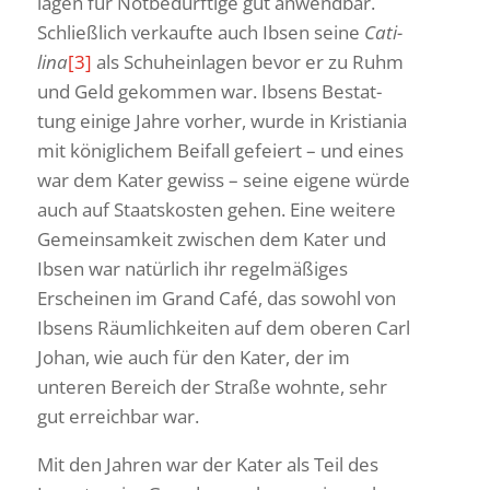
lagen für Notbe­dürf­tige gut anwendbar.
Schließ­lich verkaufte auch Ibsen seine
Cati­
lina
[3]
als Schuh­ein­lagen bevor er zu Ruhm
und Geld gekommen war. Ibsens Bestat­
tung einige Jahre vorher, wurde in Kris­tiania
mit könig­li­chem Beifall gefeiert – und eines
war dem Kater gewiss – seine eigene würde
auch auf Staats­kosten gehen. Eine weitere
Gemein­sam­keit zwischen dem Kater und
Ibsen war natür­lich ihr regel­mä­ßiges
Erscheinen im Grand Café, das sowohl von
Ibsens Räum­lich­keiten auf dem oberen Carl
Johan, wie auch für den Kater, der im
unteren Bereich der Straße wohnte, sehr
gut erreichbar war.
Mit den Jahren war der Kater als Teil des