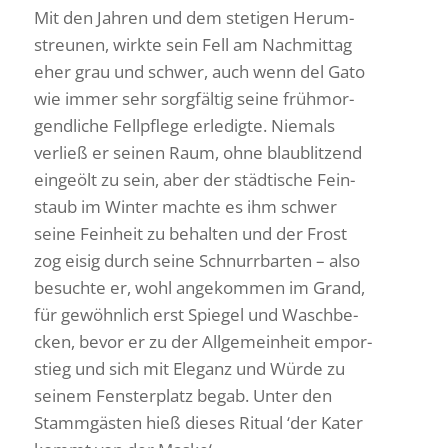
Mit den Jahren und dem stetigen Herum­
streunen, wirkte sein Fell am Nach­mittag
eher grau und schwer, auch wenn del Gato
wie immer sehr sorg­fältig seine früh­mor­
gend­liche Fell­pflege erle­digte. Niemals
verließ er seinen Raum, ohne blau­blit­zend
eingeölt zu sein, aber der städ­ti­sche Fein­
staub im Winter machte es ihm schwer
seine Fein­heit zu behalten und der Frost
zog eisig durch seine Schnurr­barten – also
besuchte er, wohl ange­kommen im Grand,
für gewöhn­lich erst Spiegel und Wasch­be­
cken, bevor er zu der Allge­mein­heit empor­
stieg und sich mit Eleganz und Würde zu
seinem Fens­ter­platz begab. Unter den
Stamm­gästen hieß dieses Ritual ‘der Kater