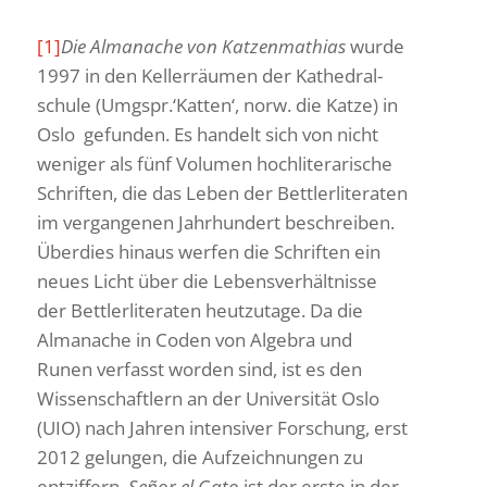
[1]
Die Alma­nache von Katzen­ma­thias
wurde
1997 in den Keller­räumen der Kathe­dral­
schule (Umgspr.‘Katten‘, norw. die Katze) in
Oslo gefunden. Es handelt sich von nicht
weniger als fünf Volumen hoch­li­te­ra­ri­sche
Schriften, die das Leben der Bett­ler­li­te­raten
im vergan­genen Jahr­hun­dert beschreiben.
Über­dies hinaus werfen die Schriften ein
neues Licht über die Lebens­ver­hält­nisse
der Bett­ler­li­te­raten heut­zu­tage. Da die
Alma­nache in Coden von Algebra und
Runen verfasst worden sind, ist es den
Wissen­schaft­lern an der Univer­sität Oslo
(UIO) nach Jahren inten­siver Forschung, erst
2012 gelungen, die Aufzeich­nungen zu
entzif­fern.
Señor el Gato
ist der erste in der