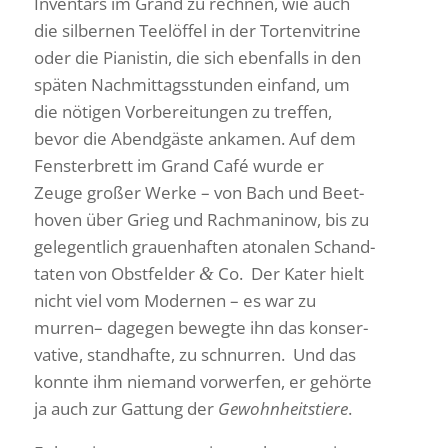
Inven­tars im Grand zu rechnen, wie auch
die silbernen Teelöffel in der Torten­vi­trine
oder die Pianistin, die sich eben­falls in den
späten Nach­mit­tags­stunden einfand, um
die nötigen Vorbe­rei­tungen zu treffen,
bevor die Abend­gäste ankamen. Auf dem
Fens­ter­brett im Grand Café wurde er
Zeuge großer Werke – von Bach und Beet­
hoven über Grieg und Rach­ma­ninow, bis zu
gele­gent­lich grau­en­haften atonalen Schand­
taten von Obst­felder
Co. Der Kater hielt
&
nicht viel vom Modernen – es war zu
murren– dagegen bewegte ihn das konser­
va­tive, stand­hafte, zu schnurren. Und das
konnte ihm niemand vorwerfen, er gehörte
ja auch zur Gattung der
Gewohn­heits­tiere
.