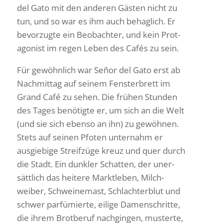
del Gato mit den anderen Gästen nicht zu
tun, und so war es ihm auch behag­lich. Er
bevor­zugte ein Beob­achter, und kein Prot­
ago­nist im regen Leben des Cafés zu sein.
Für gewöhn­lich war Señor del Gato erst ab
Nach­mittag auf seinem Fens­ter­brett im
Grand Café zu sehen. Die frühen Stunden
des Tages benö­tigte er, um sich an die Welt
(und sie sich ebenso an ihn) zu gewöhnen.
Stets auf seinen Pfoten unter­nahm er
ausgie­bige Streif­züge kreuz und quer durch
die Stadt. Ein dunkler Schatten, der uner­
sätt­lich das heitere Markt­leben, Milch­
weiber, Schwei­ne­mast, Schlach­ter­blut und
schwer parfü­mierte, eilige Damen­schritte,
die ihrem Brot­beruf nach­gingen, musterte,