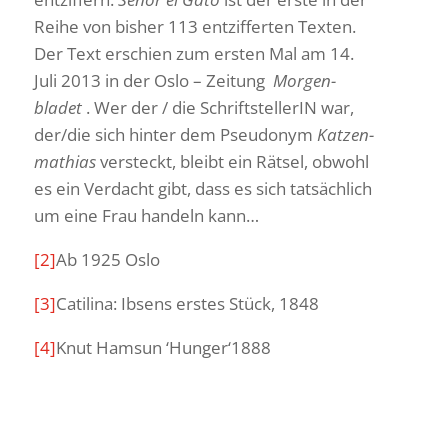
Reihe von bisher 113 entzif­ferten Texten.
Der Text erschien zum ersten Mal am 14.
Juli 2013 in der Oslo – Zeitung
Morgen­
bladet
. Wer der / die Schrift­stel­lerIN war,
der/die sich hinter dem Pseud­onym
Katzen­
ma­thias
versteckt, bleibt ein Rätsel, obwohl
es ein Verdacht gibt, dass es sich tatsäch­lich
um eine Frau handeln kann…
[2]
Ab 1925 Oslo
[3]
Cati­lina: Ibsens erstes Stück, 1848
[4]
Knut Hamsun ‘Hunger‘1888