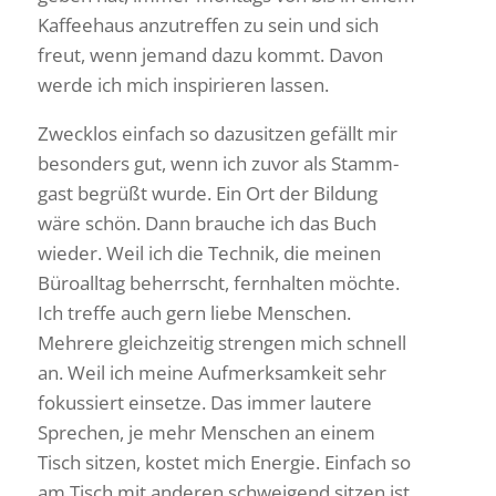
Kaffee­haus anzu­treffen zu sein und sich
freut, wenn jemand dazu kommt. Davon
werde ich mich inspi­rieren lassen.
Zwecklos einfach so dazu­sitzen gefällt mir
beson­ders gut, wenn ich zuvor als Stamm­
gast begrüßt wurde. Ein Ort der Bildung
wäre schön. Dann brauche ich das Buch
wieder. Weil ich die Technik, die meinen
Büro­alltag beherrscht, fern­halten möchte.
Ich treffe auch gern liebe Menschen.
Mehrere gleich­zeitig strengen mich schnell
an. Weil ich meine Aufmerk­sam­keit sehr
fokus­siert einsetze. Das immer lautere
Spre­chen, je mehr Menschen an einem
Tisch sitzen, kostet mich Energie. Einfach so
am Tisch mit anderen schwei­gend sitzen ist