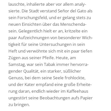
lauschte, inha­lierte aber vor allem analy­
sierte. Die Stadt verstand Señor del Gato als
sein Forschungs­feld, und er gelang stets zu
neuen Einsichten über das Menschen­da­
sein. Gele­gent­lich hielt er an, krit­zelte ein
paar Aufzeich­nungen von beson­derer Wich­
tig­keit für seine Unter­su­chungen in sein
Heft und verwöhnte sich mit ein paar tiefen
Zügen aus seiner Pfeife. Heute, am
Samstag, war sein Tabak immer hervor­ra­
gender Qualität, ein starker, süßli­cher
Genuss, bei dem seine Seele froh­lockte,
und der Kater empfand eine große Erhei­te­
rung daran, endlich wieder im Kaffee­haus
unge­stört seine Beob­ach­tungen aufs Papier
zu bringen.