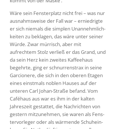
kommt von der Maske‘.
Wäre sein Fens­ter­platz nicht frei – was nur
ausnahms­weise der Fall war – ernied­rigte
er sich niemals die simplen Unan­nehm­lich­
keiten zu beklagen, das wäre unter seiner
Würde. Zwar mürrisch, aber mit
aufrechtem Stolz verließ er das Grand, und
da sein Herz kein zweites Kaffee­haus
begehrte, ging er schnur­ren­strax in seine
Garcionere, die sich in den oberen Etagen
eines einst­mals noblen Hauses auf der
unteren Carl Johan-Straße befand. Vom
Café­haus aus war es ihm in der kalten
Jahres­zeit gestattet, die Nach­richten von
gestern mitzu­nehmen, sie waren als Fens­
ter­vor­leger oder als wärmende Schuh­ein­