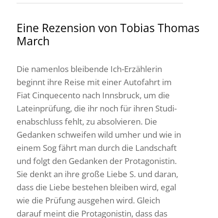
Eine Rezen­sion von Tobias Thomas
March
Die namenlos blei­bende Ich-Erzäh­lerin
beginnt ihre Reise mit einer Auto­fahrt im
Fiat Cinque­cento nach Inns­bruck, um die
Latein­prü­fung, die ihr noch für ihren Studi­
en­ab­schluss fehlt, zu absol­vieren. Die
Gedanken schweifen wild umher und wie in
einem Sog fährt man durch die Land­schaft
und folgt den Gedanken der Prot­ago­nistin.
Sie denkt an ihre große Liebe S. und daran,
dass die Liebe bestehen bleiben wird, egal
wie die Prüfung ausgehen wird. Gleich
darauf meint die Prot­ago­nistin, dass das