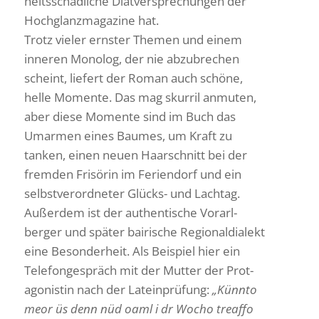
heits­schäd­liche Diät­ver­spre­chungen der
Hoch­glanz­ma­ga­zine hat.
Trotz vieler ernster Themen und einem
inneren Monolog, der nie abzu­bre­chen
scheint, liefert der Roman auch schöne,
helle Momente. Das mag skurril anmuten,
aber diese Momente sind im Buch das
Umarmen eines Baumes, um Kraft zu
tanken, einen neuen Haar­schnitt bei der
fremden Frisörin im Feri­en­dorf und ein
selbst­ver­ord­neter Glücks- und Lachtag.
Außerdem ist der authen­ti­sche Vorarl­
berger und später bairi­sche Regio­nal­dia­lekt
eine Beson­der­heit. Als Beispiel hier ein
Tele­fon­ge­spräch mit der Mutter der Prot­
ago­nistin nach der Latein­prü­fung:
„Künnto
meor üs denn nüd oaml i dr Wocho treaffo