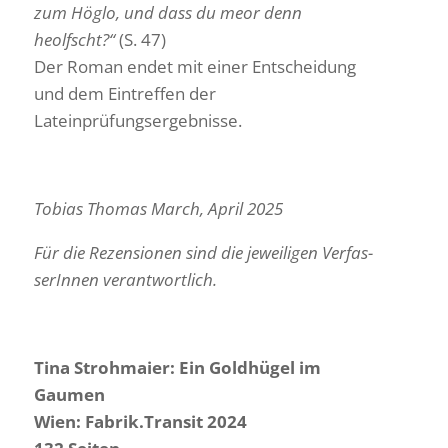
zum Höglo, und dass du meor denn
heolfscht?“
(S. 47)
Der Roman endet mit einer Entschei­dung
und dem Eintreffen der
Lateinprüfungsergebnisse.
Tobias Thomas March, April 2025
Für die Rezen­sionen sind die jewei­ligen Verfas­
se­rInnen verantwortlich.
Tina Stroh­maier: Ein Gold­hügel im
Gaumen
Wien: Fabrik.Transit 2024