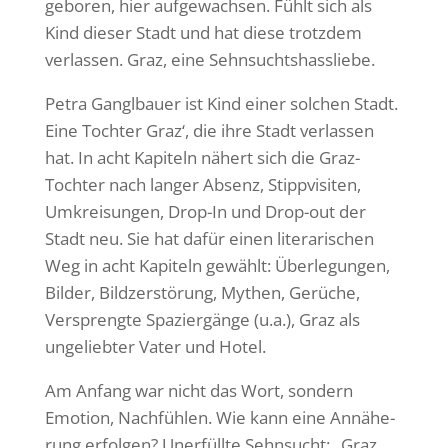
geboren, hier aufge­wachsen. Fühlt sich als
Kind dieser Stadt und hat diese trotzdem
verlassen. Graz, eine Sehnsuchtshassliebe.
Petra Gangl­bauer ist Kind einer solchen Stadt.
Eine Tochter Graz‘, die ihre Stadt verlassen
hat. In acht Kapi­teln nähert sich die Graz-
Tochter nach langer Absenz, Stipp­vi­siten,
Umkrei­sungen, Drop-In und Drop-out der
Stadt neu. Sie hat dafür einen lite­ra­ri­schen
Weg in acht Kapi­teln gewählt: Über­le­gungen,
Bilder, Bild­zer­stö­rung, Mythen, Gerüche,
Versprengte Spazier­gänge (u.a.), Graz als
unge­liebter Vater und Hotel.
Am Anfang war nicht das Wort, sondern
Emotion, Nach­fühlen. Wie kann eine Annä­he­
rung erfolgen? Uner­füllte Sehn­sucht: „Graz