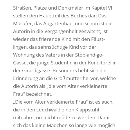
Straßen, Plätze und Denk­mäler im Kapitel VI
stellen den Haupt­teil des Buches dar: Das
Murufer, das Augar­tenbad, und schon ist die
Autorin in die Vergan­gen­heit geswitcht, ist
wieder das frie­rende Kind mit den Fäust­
lingen, das sehn­süch­tige Kind vor der
Wohnung des Vaters in der Stop-and-go-
Gasse, die junge Studentin in der Kondi­torei in
der Girar­di­gasse. Beson­ders hebt sich die
Erin­ne­rung an die Groß­mutter hervor, welche
die Autorin als „die vom Alter verklei­nerte
Frau“ bezeichnet.
„Die vom Alter verklei­nerte Frau“ ist es auch,
die in den Leech­wald einen Klapp­stuhl
mitnahm, um nicht müde zu werden. Damit
sich das kleine Mädchen so lange wie möglich