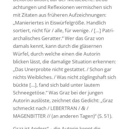
ach­tungen und Refle­xionen vermi­schen sich
mit Zitaten aus früheren Aufzeich­nungen:
„Manie­riertes in Eiswür­fel­größe. Hand­lich
sortiert, nicht für / alle, für wenige. / […] Patri­
ar­cha­li­sches Geratter.“ Wer das Graz von
damals kennt, kann durch die gläsernen
Würfel, durch welche einen die Autorin
blicken lässt, die dama­lige Situa­tion erkennen:
„Das Uner­probte nicht gestattet. / Schon gar
nichts Weib­li­ches. / Was nicht zöglings­haft sich
bückte […], fand sich bald unter lautem
Schnee­ge­töse.“ Was Graz bei der jungen
Autorin auslöste, zeichnet das Gedicht: „Graz
schmeckt nach / LEBERTRAN /
/
&
MAGENBITTER // (an anderen Tagen)“ (S. 51).
„
Graz ist Anders“ – die Autorin kennt die