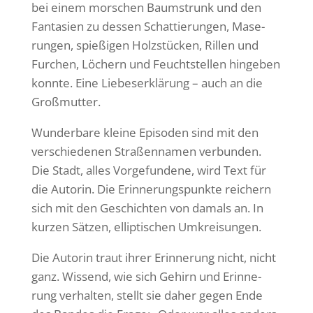
bei einem morschen Baum­strunk und den
Fanta­sien zu dessen Schat­tie­rungen, Mase­
rungen, spie­ßigen Holz­stü­cken, Rillen und
Furchen, Löchern und Feucht­stellen hingeben
konnte. Eine Liebes­er­klä­rung – auch an die
Großmutter.
Wunder­bare kleine Episoden sind mit den
verschie­denen Stra­ßen­namen verbunden.
Die Stadt, alles Vorge­fun­dene, wird Text für
die Autorin. Die Erin­ne­rungs­punkte reichern
sich mit den Geschichten von damals an. In
kurzen Sätzen, ellip­ti­schen Umkreisungen.
Die Autorin traut ihrer Erin­ne­rung nicht, nicht
ganz. Wissend, wie sich Gehirn und Erin­ne­
rung verhalten, stellt sie daher gegen Ende