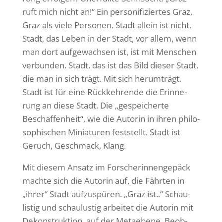
ruft mich nicht an!“ Ein perso­ni­fi­ziertes Graz,
Graz als viele Personen. Stadt allein ist nicht.
Stadt, das Leben in der Stadt, vor allem, wenn
man dort aufge­wachsen ist, ist mit Menschen
verbunden. Stadt, das ist das Bild dieser Stadt,
die man in sich trägt. Mit sich herum­trägt.
Stadt ist für eine Rück­keh­rende die Erin­ne­
rung an diese Stadt. Die „gespei­cherte
Beschaf­fen­heit“, wie die Autorin in ihren philo­
so­phi­schen Minia­turen fest­stellt. Stadt ist
Geruch, Geschmack, Klang.
Mit diesem Ansatz im Forsche­rin­nen­ge­päck
machte sich die Autorin auf, die Fährten in
„ihrer“ Stadt aufzu­spüren. „Graz ist..“ Schau­
listig und schau­lustig arbeitet die Autorin mit
Dekon­struk­tion, auf der Meta­ebene. Beob­