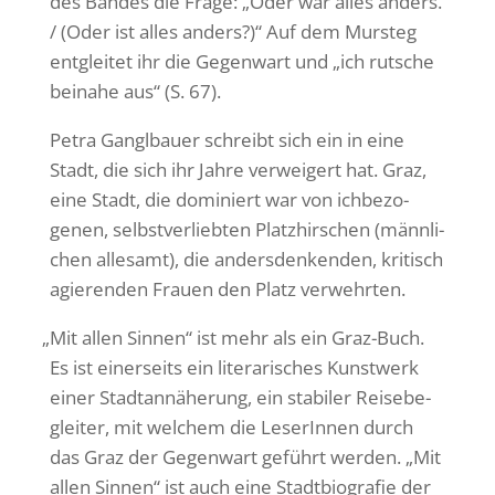
des Bandes die Frage: „Oder war alles anders.
/ (Oder ist alles anders?)“ Auf dem Mursteg
entgleitet ihr die Gegen­wart und „ich rutsche
beinahe aus“ (S. 67).
Petra Gangl­bauer schreibt sich ein in eine
Stadt, die sich ihr Jahre verwei­gert hat. Graz,
eine Stadt, die domi­niert war von ichbe­zo­
genen, selbst­ver­liebten Platz­hir­schen (männ­li­
chen alle­samt), die anders­den­kenden, kritisch
agie­renden Frauen den Platz verwehrten.
„
Mit allen Sinnen“ ist mehr als ein Graz-Buch.
Es ist einer­seits ein lite­ra­ri­sches Kunst­werk
einer Stadt­an­nä­he­rung, ein stabiler Reise­be­
gleiter, mit welchem die Lese­rInnen durch
das Graz der Gegen­wart geführt werden. „Mit
allen Sinnen“ ist auch eine Stadt­bio­grafie der