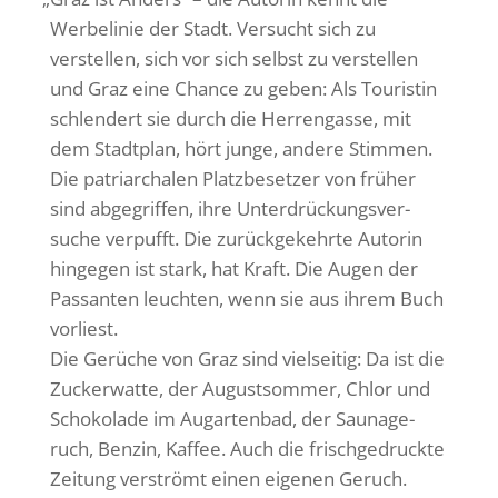
Werbe­linie der Stadt. Versucht sich zu
verstellen, sich vor sich selbst zu verstellen
und Graz eine Chance zu geben: Als Touristin
schlen­dert sie durch die Herren­gasse, mit
dem Stadt­plan, hört junge, andere Stimmen.
Die patri­ar­chalen Platz­be­setzer von früher
sind abge­griffen, ihre Unter­drü­ckungs­ver­
suche verpufft. Die zurück­ge­kehrte Autorin
hingegen ist stark, hat Kraft. Die Augen der
Passanten leuchten, wenn sie aus ihrem Buch
vorliest.
Die Gerüche von Graz sind viel­seitig: Da ist die
Zucker­watte, der August­sommer, Chlor und
Scho­ko­lade im Augar­tenbad, der Sauna­ge­
ruch, Benzin, Kaffee. Auch die frisch­ge­druckte
Zeitung verströmt einen eigenen Geruch.