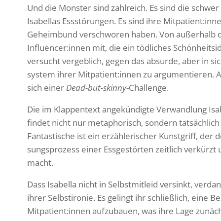
Und die Monster sind zahl­reich. Es sind die schwer
Isabellas Essstö­rungen. Es sind ihre Mitpatient:inn
Geheim­bund verschworen haben. Von außer­halb d
Influencer:innen mit, die ein tödli­ches Schön­heits­
versucht vergeb­lich, gegen das absurde, aber in sic
system ihrer Mitpatient:innen zu argu­men­tieren. 
sich einer
Dead-but-skinny
-Chall­enge.
Die im Klap­pen­text ange­kün­digte Verwand­lung Isa
findet nicht nur meta­pho­risch, sondern tatsäch­lich
Fantas­ti­sche ist ein erzäh­le­ri­scher Kunst­griff, de
sungs­pro­zess einer Essge­störten zeit­lich verkürzt
macht.
Dass Isabella nicht in Selbst­mit­leid versinkt, ver
ihrer Selbst­ironie. Es gelingt ihr schließ­lich, eine 
Mitpatient:innen aufzu­bauen, was ihre Lage zunäch