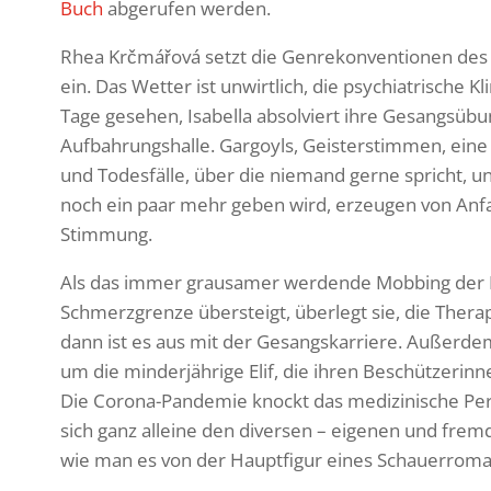
Buch
abge­rufen werden.
Rhea Krčmá­řová setzt die Genre­kon­ven­tionen des
ein. Das Wetter ist unwirt­lich, die psych­ia­tri­sche 
Tage gesehen, Isabella absol­viert ihre Gesangs­üb
Aufbah­rungs­halle. Gargoyls, Geis­ter­stimmen, ein
und Todes­fälle, über die niemand gerne spricht, 
noch ein paar mehr geben wird, erzeugen von Anfa
Stimmung.
Als das immer grau­samer werdende Mobbing der Mi
Schmerz­grenze über­steigt, über­legt sie, die Thera
dann ist es aus mit der Gesangs­kar­riere. Außerde
um die minder­jäh­rige Elif, die ihren Beschüt­ze­rin
Die Corona-Pandemie knockt das medi­zi­ni­sche Per
sich ganz alleine den diversen – eigenen und fremd
wie man es von der Haupt­figur eines Schau­er­ro­m