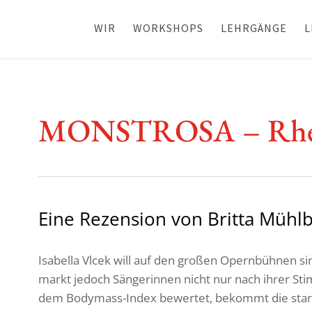
WIR
WORKSHOPS
LEHRGÄNGE
L
MONSTROSA – Rhea
Eine Rezen­sion von Britta Mühl
Isabella Vlcek will auf den großen Opern­bühnen si
markt jedoch Sänge­rinnen nicht nur nach ihrer S
dem Body­mass-Index bewertet, bekommt die stark ü