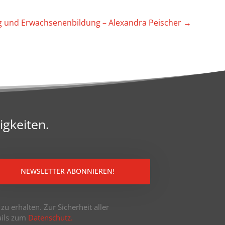
g und Erwach­se­nen­bil­dung – Alex­andra Peischer
→
igkeiten.
NEWSLETTER ABONNIEREN!
u erhalten. Zur Sicherheit aller
tails zum
Datenschutz.