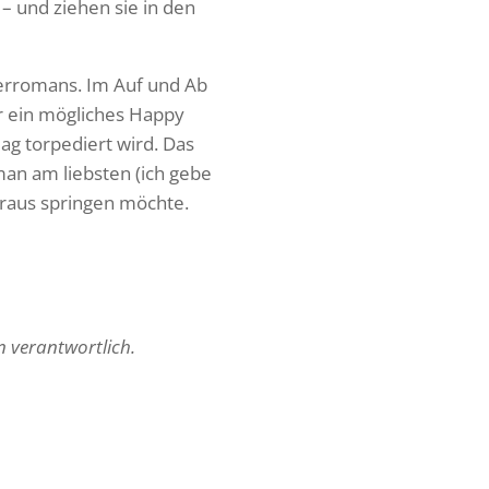
 – und ziehen sie in den
r­ro­mans. Im Auf und Ab
 ein mögli­ches Happy
g torpe­diert wird. Das
an am liebsten (ich gebe
oraus springen möchte.
en verantwortlich.