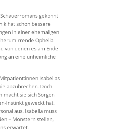
 Schau­er­ro­mans gekonnt
Klinik hat schon bessere
ungen in einer ehema­ligen
e herum­ir­rende Ophelia
und von denen es am Ende
ng an eine unheim­liche
tpatient:innen Isabellas
pie abzu­bre­chen. Doch
m macht sie sich Sorgen
nen-Instinkt geweckt hat.
sonal aus. Isabella muss
en – Mons­tern stellen,
ans erwartet.