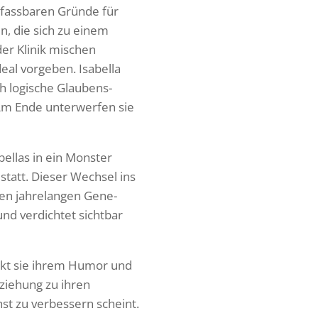
 fass­baren Gründe für
en, die sich zu einem
er Klinik mischen
ideal vorgeben. Isabella
h logi­sche Glau­bens­
Am Ende unter­werfen sie
bellas in ein Monster
 statt. Dieser Wechsel ins
r den jahre­langen Gene­
 und verdichtet sichtbar
dankt sie ihrem Humor und
Bezie­hung zu ihren
st zu verbes­sern scheint.