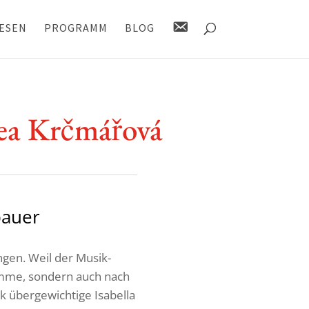
K
ESEN
PROGRAMM
BLOG
O
N
T
A
K
T
 Krčmářová
bauer
ngen. Weil der Musik­
timme, sondern auch nach
ber­ge­wich­tige Isabella