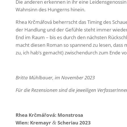
Die anderen erkennen in ihr eine Leidens­ge­nossin
Wahn­sinn des Hungerns hinein.
Rhea Krčmá­řová beherrscht das Timing des Schau­e
der Hand­lung und der Gefühle steht immer wieder
End im Raum – bis es durch den nächsten Rück­schla
macht diesen Roman so span­nend zu lesen, dass m
zu, ich hab’s gemacht) zwischen­durch zum Ende v
Britta Mühl­bauer, im November 2023
Für die Rezen­sionen sind die jewei­ligen Verfas­se­rInn
Rhea Kr
č
má
řová
: Mons­trosa
Wien: Kremayr
Sche­riau 2023
&