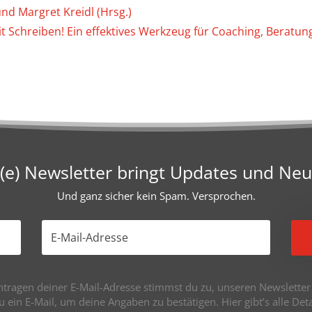
und Margret Kreidl (Hrsg.)
t Schreiben! Ein effek­tives Werk­zeug für Coaching, Bera­tun
e) Newsletter bringt Updates und Neu
Und ganz sicher kein Spam. Versprochen.
tragen deiner E-Mail-Adresse stimmst du zu, unseren Newsletter z
du ein E-Mail, um deine Angaben zu bestätigen. Hier gibt’s alle De