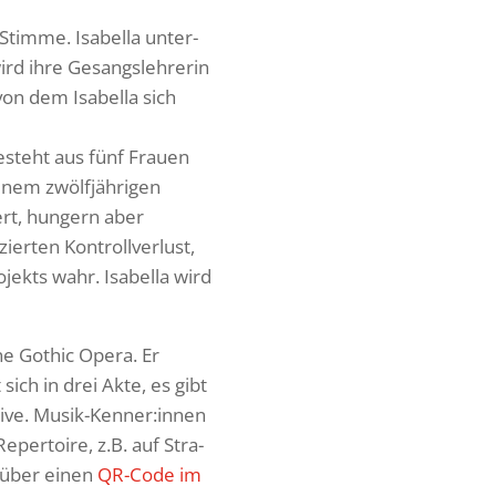
 Stimme. Isabella unter­
ird ihre Gesangs­leh­rerin
von dem Isabella sich
 besteht aus fünf Frauen
nem zwölf­jäh­rigen
ert, hungern aber
ierten Kontroll­ver­lust,
jekts wahr. Isabella wird
e Gothic Opera. Er
sich in drei Akte, es gibt
tive. Musik-Kenner:innen
er­toire, z.B. auf Stra­
n über einen
QR-Code im