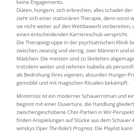
keine Enga­ge­ments.
Diäten, hungern, sich erbre­chen, alles schadet der
zieht sich einer statio­nären Therapie, denn sonst w
sie nicht weiter auf den Wett­be­werb vorbe­reiten, 
einen entschei­denden Karrie­re­schub verspricht.
Die Thera­pie­gruppe in der psych­ia­tri­schen Klinik
zwischen zwanzig und vierzig, zwei Männern und ei
Mädchen. Die meisten sind zu Skeletten abge­ma­g
trotzdem weiter und nehmen Isabella als perso­ni­fi­z
als Bedro­hung ihres eigenen, absurden Hunger-Pro
gemobbt und mit magi­schen Ritualen bekämpft.
Mons­trosa
ist ein moderner Schau­er­roman und ein
beginnt mit einer Ouver­türe, die Hand­lung glie­dert 
zwischen­ge­scho­bene Chor-Partien in Wir-Perspek­
finden Anspie­lungen auf Stücke aus dem Schauer-Rep
win­skys Oper
The Rake’s Progress
. Die Play­list kan