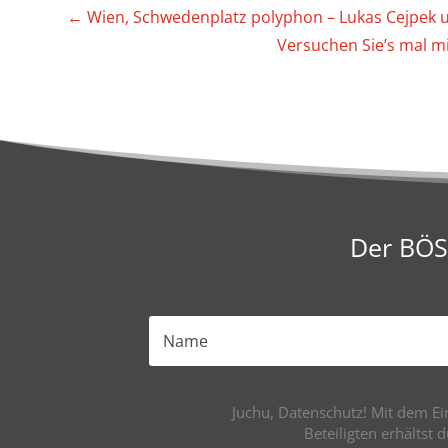
←
Wien, Schwe­den­platz poly­phon – Lukas Cejpek 
Versu­chen Sie’s mal mi
Der BÖS(
Juchu, Datenschutz! Mit dem Ein
Beteiligten erhältst 