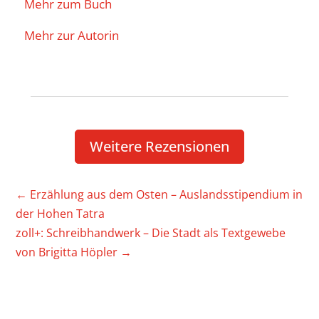
Mehr zum Buch
Mehr zur Autorin
Weitere Rezen­sionen
←
Erzäh­lung aus dem Osten – Auslands­sti­pen­dium in
der Hohen Tatra
zoll+: Schreib­hand­werk – Die Stadt als Text­ge­webe
von Brigitta Höpler
→