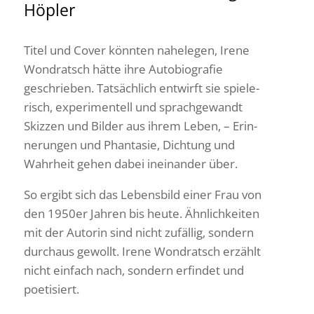
Höpler
Titel und Cover könnten nahe­legen, Irene
Wond­ratsch hätte ihre Auto­bio­grafie
geschrieben. Tatsäch­lich entwirft sie spie­le­
risch, expe­ri­men­tell und sprach­ge­wandt
Skizzen und Bilder aus ihrem Leben, – Erin­
ne­rungen und Phan­tasie, Dich­tung und
Wahr­heit gehen dabei inein­ander über.
So ergibt sich das Lebens­bild einer Frau von
den 1950er Jahren bis heute. Ähnlich­keiten
mit der Autorin sind nicht zufällig, sondern
durchaus gewollt. Irene Wond­ratsch erzählt
nicht einfach nach, sondern erfindet und
poetisiert.