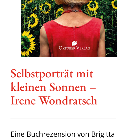
Selbst­por­trät mit
kleinen Sonnen –
Irene Wondratsch
Eine Buch­re­zen­sion von Brigitta