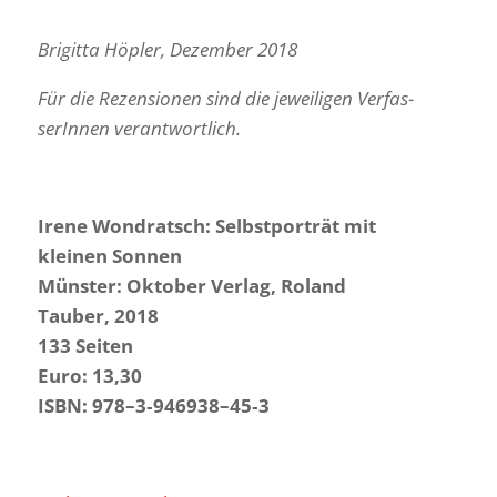
Brigitta Höpler, Dezember 2018
Für die Rezen­sionen sind die jewei­ligen Verfas­
se­rInnen verantwortlich.
Irene Wond­ratsch: Selbst­por­trät mit
kleinen Sonnen
Münster: Oktober Verlag, Roland
Tauber, 2018
133 Seiten
Euro: 13,30
ISBN: 978–3‑946938–45‑3