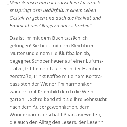
„
Mein Wunsch nach lite­ra­ri­schem Ausdruck
entspringt dem Bedürfnis, meinem Leben
Gestalt zu geben und auch die Realität und
Bana­lität des Alltags zu überschreiten“.
Das ist ihr mit dem Buch tatsäch­lich
gelungen! Sie hebt mit dem Kleid ihrer
Mutter und einem Heiß­luft­ballon ab,
begegnet Scho­pen­hauer auf einer Luft­ma­
tratze, trifft einen Taucher in der Hambur­
ger­straße, trinkt Kaffee mit einem Kontra­
bas­sisten der Wiener Phil­har­mo­niker,
wandert mit Kriem­hild durch die Wein­
gärten … Schrei­bend stillt sie ihre Sehn­sucht
nach dem Außer­ge­wöhn­li­chen, dem
Wunder­baren, erschafft Phan­ta­sie­welten,
die auch den Alltag des Lesers, der Leserin