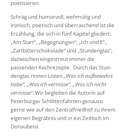
poetisieren.
Schräg und humor­voll, wehmütig und
ironisch, poetisch und über­ra­schend ist die
Erzäh­lung, die sich in fünf Kapitel glie­dert:
„Am Start“, „Begeg­nungen“, „Ich und E“.,
„Zart­bit­ter­scho­ko­lade“ und „Stun­den­glas“,
dazwi­schen einge­streut immer die
passenden Koch­re­zepte. Durch das Stun­
den­glas rinnen Listen
„Was ich aufbe­wahrt
habe“, „Was ich vermisse“, „Was ich nicht
vermisse“
. Wir begleiten die Autorin auf
Peter­burger Schlit­ten­fahrten genauso
gerne wie auf den Zentral­friedhof zu ihrem
eigenen Begräbnis und in ein Zeit­loch im
Donaubeisl.