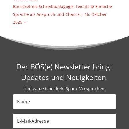
Barrie­re­freie Schreib­päda­gogik: Leichte
Einfache
&
Sprache als Anspruch und Chance | 16. Oktober
2026
→
Der BÖS(e) Newsletter bringt
Updates und Neuigkeiten.
Und ganz sicher kein Spam. Versprochen.