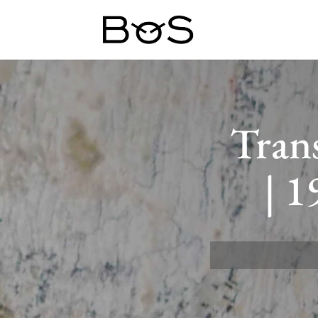
Trans
| 1