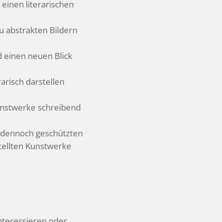
nen lite­ra­ri­schen
 zu abstrakten Bildern
d einen neuen Blick
a­risch darstellen
nst­werke schrei­bend
d dennoch geschützten
ellten Kunst­werke
ter­es­sieren oder