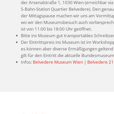
der Arse­nal­straße 1, 1030 Wien (erreichbar vi
S‑Bahn-Station Quar­tier Belve­dere). Den genau
der Mittags­pause machen wir uns am Vormittag
wo wir den Muse­ums­be­such auch vorbe­spre­c
ist von 11:00 bis 18:00 Uhr geöffnet.
Bitte ins Museum gut trans­por­ta­bles Schreib
Der Eintritts­preis ins Museum ist im Work­shop­pr
es können aber diverse Ermä­ßi­gungen gelten
gilt für den Eintritt die aktu­elle Bundesmuseu
Infos:
Belve­dere Museum Wien | Belve­dere 21