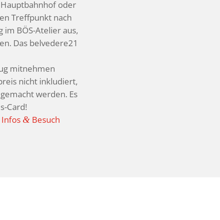
a Haupt­bahnhof oder
en Treff­punkt nach
 im BÖS-Atelier aus,
hen. Das belvedere21
­zeug mitnehmen
eis nicht inklu­diert,
d gemacht werden. Es
ms-Card!
 Infos
Besuch
&