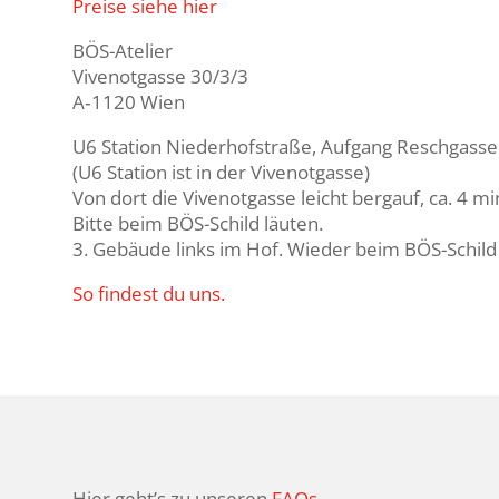
Preise siehe hier
BÖS-Atelier
Vivenot­gasse 30/3/3
A‑1120 Wien
U6 Station Nieder­hof­straße, Aufgang Resch­gasse
(U6 Station ist in der Vivenot­gasse)
Von dort die Vivenot­gasse leicht bergauf, ca. 4 mi
Bitte beim BÖS-Schild läuten.
3. Gebäude links im Hof. Wieder beim BÖS-Schild 
So findest du uns.
Hier geht’s zu unseren
FAQs.