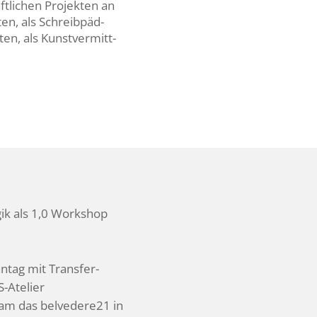
haft­li­chen Projekten an
en, als Schreib­päd­
ten, als Kunst­ver­mitt­
gik als 1,0 Workshop
ntag mit Transfer-
-Atelier
sam das belvedere21 in