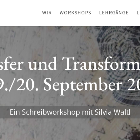
WIR
WORKSHOPS
LEHRGÄNGE
L
fer und Trans­for­m
9./20. September 
Ein Schreib­work­shop mit Silvia Waltl