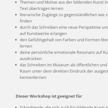
Themen und Motive aus der bildenden Kunst in ei
Text über­tragen lernen
lite­ra­ri­sche Zugänge zu gegen­ständ­li­chen wie
finden
durch das Schreiben eine neue Perspek­tive un
auf Kunst­werke erlangen
den Gefühls­ge­halt von Farben und Formen lite­r
lernen
deine persön­liche emotio­nale Reso­nanz auf Ku
ausdrücken
das Schreiben im Museum als öffent­li­chen un
Raum unter dem direkten Eindruck der ausge­st
kennenlernen
Dieser Work­shop ist geeignet für
Schrei­bende, die sich auch für bildende Kunst in