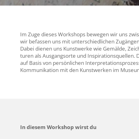
Im Zuge dieses Work­shops bewegen wir uns zwis
wir befassen uns mit unter­schied­li­chen Zugänge
Dabei dienen uns Kunst­werke wie Gemälde, Zeic
turen als Ausgangs­orte und Inspi­ra­ti­ons­quellen
auf Basis von persön­li­chen Inter­pre­ta­ti­ons­pro­ze
Kommu­ni­ka­tion mit den Kunst­werken im Museu
In diesem Work­shop wirst du