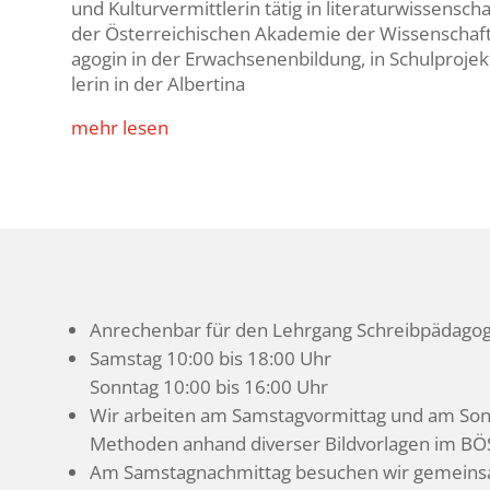
und Kultur­ver­mitt­lerin tätig in lite­ra­tur­wis­sen­sc
der Öster­rei­chi­schen Akademie der Wissen­schaft
agogin in der Erwach­se­nen­bil­dung, in Schul­pro­jek
lerin in der Albertina
mehr lesen
Anre­chenbar für den Lehr­gang Schreib­päda­go
Samstag 10:00 bis 18:00 Uhr
Sonntag 10:00 bis 16:00 Uhr
Wir arbeiten am Sams­tag­vor­mittag und am Son
Methoden anhand diverser Bild­vor­lagen im BÖS
Am Sams­tag­nach­mittag besu­chen wir gemein