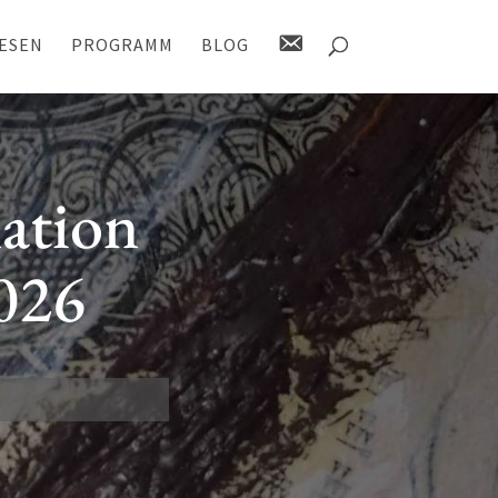
K
ESEN
PROGRAMM
BLOG
O
N
T
A
K
T
a­tion
2026