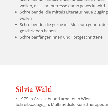
wollen, dass ihr Inter­esse daran geweckt wird
Schrei­bende, die mittels Lite­ratur neue Zugän
wollen
Schrei­bende, die gerne ins Museum gehen, dor
geschrieben haben
Schreibanfänger:innen und Fortgeschrittene
Silvia Waltl
* 1975 in Graz, lebt und arbeitet in Wien
Schreib­päd­agogin, Multi­me­diale Kunst­the­ra­peutin,