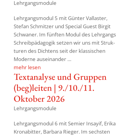
Lehrgangsmodule
Lehr­gangs­modul 5 mit Günter Vallaster,
Stefan Schmitzer und Special Guest Birgit
Schwaner. Im fünften Modul des Lehr­gangs
Schreib­päda­gogik setzen wir uns mit Struk­
turen des Dich­tens seit der klas­si­schen
Moderne auseinander …
mehr lesen
Text­ana­lyse und Gruppen
(beg)leiten | 9./10./11.
Oktober 2026
Lehrgangsmodule
Lehr­gangs­modul 6 mit Semier Insayif, Erika
Kronabitter, Barbara Rieger. Im sechsten