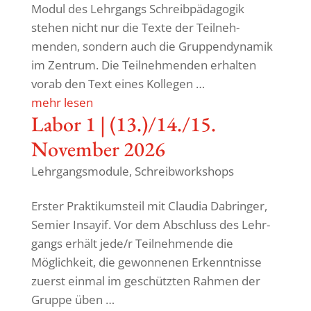
Modul des Lehr­gangs Schreib­päda­gogik
stehen nicht nur die Texte der Teil­neh­
menden, sondern auch die Grup­pen­dy­namik
im Zentrum. Die Teil­neh­menden erhalten
vorab den Text eines Kollegen …
mehr lesen
Labor 1 | (13.)/14./15.
November 2026
Lehrgangsmodule
,
Schreibworkshops
Erster Prak­ti­kum­steil mit Claudia Dabringer,
Semier Insayif. Vor dem Abschluss des Lehr­
gangs erhält jede/r Teil­neh­mende die
Möglich­keit, die gewon­nenen Erkennt­nisse
zuerst einmal im geschützten Rahmen der
Gruppe üben …