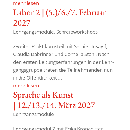
mehr lesen
Labor 2 | (5.)/6./7. Februar
2027
Lehrgangsmodule
,
Schreibworkshops
Zweiter Prak­ti­kum­steil mit Semier Insayif,
Claudia Dabringer und Cornelia Stahl. Nach
den ersten Leitungs­er­fah­rungen in der Lehr­
gangs­gruppe treten die Teil­neh­menden nun
in die Öffentlichkeit …
mehr lesen
Sprache als Kunst
| 12./13./14. März 2027
Lehrgangsmodule
Lehr­gangs­modul 7 mit Erika Kronabitter,