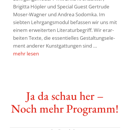
Brigitta Höpler und Special Guest Gertrude
Moser-Wagner und Andrea Sodomka. Im
siebten Lehr­gangs­modul befassen wir uns mit
einem erwei­terten Lite­ra­tur­be­griff. Wir erar­
beiten Texte, die essen­ti­elles Gestal­tungs­ele­
ment anderer Kunst­gat­tungen sind …
mehr lesen
Ja da schau her –
Noch mehr Programm!