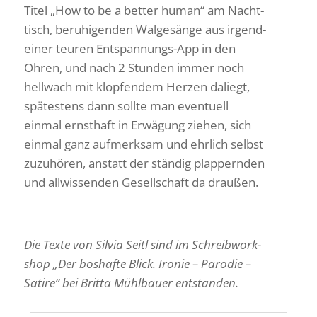
Titel „How to be a better human“ am Nacht­
tisch, beru­hi­genden Walge­sänge aus irgend­
einer teuren Entspan­nungs-App in den
Ohren, und nach 2 Stunden immer noch
hell­wach mit klop­fendem Herzen daliegt,
spätes­tens dann sollte man even­tuell
einmal ernst­haft in Erwä­gung ziehen, sich
einmal ganz aufmerksam und ehrlich selbst
zuzu­hören, anstatt der ständig plap­pernden
und allwis­senden Gesell­schaft da draußen.
Die Texte von Silvia Seitl sind im Schreib­work­
shop „Der boshafte Blick. Ironie – Parodie –
Satire“ bei Britta Mühl­bauer entstanden.