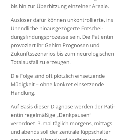
bis hin zur Über­hit­zung einzelner Areale.
Auslöser dafür können unkon­trol­lierte, ins
Unend­liche hinaus­ge­zö­gerte Entschei­
dungs­fin­dungs­pro­zesse sein. Die Pati­entin
provo­ziert ihr Gehirn Prognosen und
Zukunfts­sze­na­rios bis zum neuro­lo­gi­schen
Total­aus­fall zu erzeugen.
Die Folge sind oft plötz­lich einset­zende
Müdig­keit – ohne konkret einset­zende
Handlung.
Auf Basis dieser Diagnose werden der Pati­
entin regel­mä­ßige „Denk­pausen“
verordnet. 3‑mal täglich morgens, mittags
und abends soll der zentrale Kipp­schalter