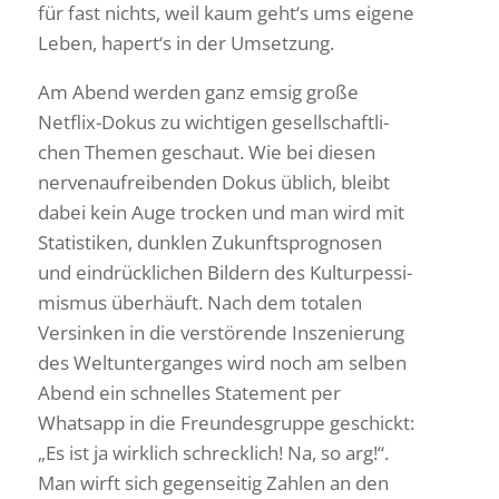
für fast nichts, weil kaum geht‘s ums eigene
Leben, hapert‘s in der Umsetzung.
Am Abend werden ganz emsig große
Netflix-Dokus zu wich­tigen gesell­schaft­li­
chen Themen geschaut. Wie bei diesen
nerven­auf­rei­benden Dokus üblich, bleibt
dabei kein Auge trocken und man wird mit
Statis­tiken, dunklen Zukunfts­pro­gnosen
und eindrück­li­chen Bildern des Kultur­pes­si­
mismus über­häuft. Nach dem totalen
Versinken in die verstö­rende Insze­nie­rung
des Welt­un­ter­ganges wird noch am selben
Abend ein schnelles State­ment per
Whatsapp in die Freun­des­gruppe geschickt:
„Es ist ja wirk­lich schreck­lich! Na, so arg!“.
Man wirft sich gegen­seitig Zahlen an den