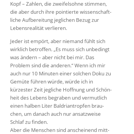
Kopf – Zahlen, die zwei­fels­ohne stimmen,
die aber durch ihre poin­tierte wissen­schaft­
liche Aufbe­rei­tung jegli­chen Bezug zur
Lebens­rea­lität verlieren.
Jeder ist empört, aber niemand fühlt sich
wirk­lich betroffen. „Es muss sich unbe­dingt
was ändern – aber nicht bei mir. Das
Problem sind die anderen.“ Wenn ich mir
auch nur 10 Minuten einer solchen Doku zu
Gemüte führen würde, würde ich in
kürzester Zeit jegliche Hoff­nung und Schön­
heit des Lebens begraben und vermut­lich
einen halben Liter Baldri­an­tropfen brau­
chen, um danach auch nur ansatz­weise
Schlaf zu finden.
Aber die Menschen sind anschei­nend mitt­