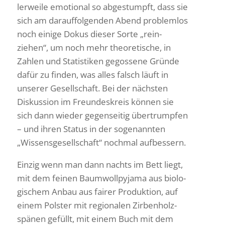
ler­weile emotional so abge­stumpft, dass sie
sich am darauf­fol­genden Abend problemlos
noch einige Dokus dieser Sorte „rein­
ziehen“, um noch mehr theo­re­ti­sche, in
Zahlen und Statis­tiken gegos­sene Gründe
dafür zu finden, was alles falsch läuft in
unserer Gesell­schaft. Bei der nächsten
Diskus­sion im Freun­des­kreis können sie
sich dann wieder gegen­seitig über­trumpfen
– und ihren Status in der soge­nannten
„Wissens­ge­sell­schaft“ nochmal aufbessern.
Einzig wenn man dann nachts im Bett liegt,
mit dem feinen Baum­woll­py­jama aus biolo­
gi­schem Anbau aus fairer Produk­tion, auf
einem Polster mit regio­nalen Zirben­holz­
spänen gefüllt, mit einem Buch mit dem