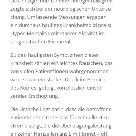
Das einzige Indiz für eine Unre­gel­mä­ßig­keit
zeigte sich bei der neuro­lo­gi­schen Unter­su­
chung. Umfas­sende Messungen ergaben
ein durchaus häufiges Krank­heits­bild preis:
Hyper-Menta­litis mit starker Akti­vität im
prognos­ti­schen Hirnareal.
Zu den häufigsten Symptomen dieser
Krank­heit zählen ein leichtes Rauschen, das
von vielen Patient*innen wahr­ge­nommen
wird, sowie ein starker Druck im Bereich
des Kopfes, gefolgt von plötz­lich einset­
zender Erschöpfung.
Die Ursache liegt darin, dass die betrof­fene
Pati­entin ohne Unter­lass für schnelle Hirn­
ströme sorgt, die die Über­tra­gungs­leis­tung
einzelner Hirn­zellen ans Limit bringt – oft