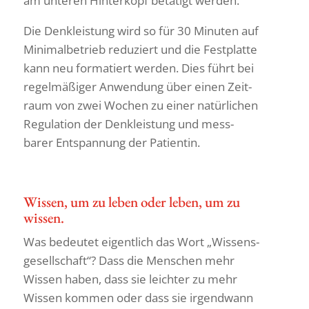
am unteren Hinter­kopf betä­tigt werden.
Die Denk­leis­tung wird so für 30 Minuten auf
Mini­mal­be­trieb redu­ziert und die Fest­platte
kann neu forma­tiert werden. Dies führt bei
regel­mä­ßiger Anwen­dung über einen Zeit­
raum von zwei Wochen zu einer natür­li­chen
Regu­la­tion der Denk­leis­tung und mess­
barer Entspan­nung der Patientin.
Wissen, um zu leben oder leben, um zu
wissen.
Was bedeutet eigent­lich das Wort „Wissens­
ge­sell­schaft“? Dass die Menschen mehr
Wissen haben, dass sie leichter zu mehr
Wissen kommen oder dass sie irgend­wann