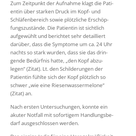
Zum Zeit­punkt der Aufnahme klagt die Pati­
entin über starken Druck im Kopf- und
Schlä­fen­be­reich sowie plötz­liche Erschöp­
fungs­zu­stände. Die Pati­entin ist sicht­lich
aufge­wühlt und berichtet sehr detail­liert
darüber, dass die Symptome um ca. 24 Uhr
nachts so stark wurden, dass sie das drin­
gende Bedürfnis hatte, „den Kopf abzu­
legen“ (Zitat). Lt. den Schil­de­rungen der
Pati­entin fühlte sich der Kopf plötz­lich so
schwer „wie eine Riesen­was­ser­me­lone“
(Zitat) an.
Nach ersten Unter­su­chungen, konnte ein
akuter Notfall mit sofor­tigem Hand­lungs­be­
darf ausge­schlossen werden.