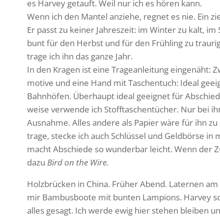
es Harvey getauft. Weil nur ich es hören kann.
Wenn ich den Mantel anziehe, regnet es nie. Ein zie
Er passt zu keiner Jahres­zeit: im Winter zu kalt, 
bunt für den Herbst und für den Früh­ling zu traurig
trage ich ihn das ganze Jahr.
In den Kragen ist eine Trage­an­lei­tung einge­näht:
mo­tive und eine Hand mit Taschen­tuch: Ideal geei
Bahn­höfen. Über­haupt ideal geeignet für Abschiede
weise verwende ich Stoff­ta­schen­tü­cher. Nur bei 
Ausnahme. Alles andere als Papier wäre für ihn zu
trage, stecke ich auch Schlüssel und Geld­börse in 
macht Abschiede so wunderbar leicht. Wenn der Zu
dazu
Bird on the Wire.
Holz­brü­cken in China. Früher Abend. Laternen a
mir Bambus­boote mit bunten Lampions. Harvey sc
alles gesagt. Ich werde ewig hier stehen bleiben u