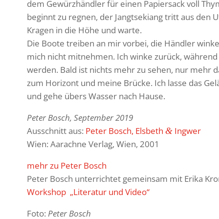
dem Gewürz­händler für einen Papier­sack voll Thy
beginnt zu regnen, der Jang­tse­kiang tritt aus den 
Kragen in die Höhe und warte.
Die Boote treiben an mir vorbei, die Händler winken
mich nicht mitnehmen. Ich winke zurück, während 
werden. Bald ist nichts mehr zu sehen, nur mehr 
zum Hori­zont und meine Brücke. Ich lasse das Ge
und gehe übers Wasser nach Hause.
Peter Bosch, September 2019
Ausschnitt aus:
Peter Bosch, Elsbeth
Ingwer
&
Wien: Aarachne Verlag, Wien, 2001
mehr zu Peter Bosch
Peter Bosch unter­richtet gemeinsam mit Erika Kro
Work­shop „Lite­ratur und Video“
Foto:
Peter Bosch