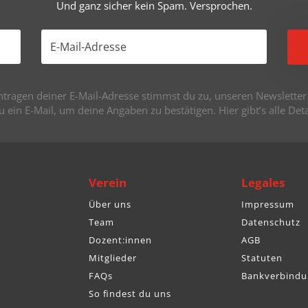
Und ganz sicher kein Spam. Versprochen.
tragen deiner E-Mail-Adresse stimmst du zu, unseren Newsletter z
du ein E-Mail, um deine Angaben zu bestätigen. Hier gibt’s alle De
Verein
Legales
Über uns
Impressum
Team
Datenschutz
Dozent:innen
AGB
Mitglieder
Statuten
FAQs
Bankverbindu
So findest du uns