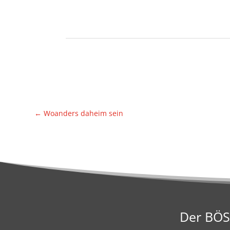
←
Woan­ders daheim sein
Der BÖS(