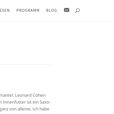
K
ESEN
PROGRAMM
BLOG
O
N
T
A
K
T
n­mantel. Leonard Cohen
n Innen­futter ist ein Saxo­
ganz von alleine. Ich habe