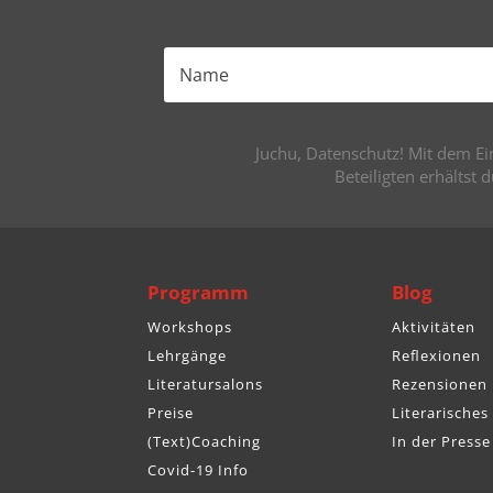
Juchu, Datenschutz! Mit dem Ein
Beteiligten erhältst 
Programm
Blog
Workshops
Aktivitäten
Lehrgänge
Reflexionen
Literatursalons
Rezensionen
Preise
Literarisches
(Text)Coaching
In der Presse
Covid-19 Info