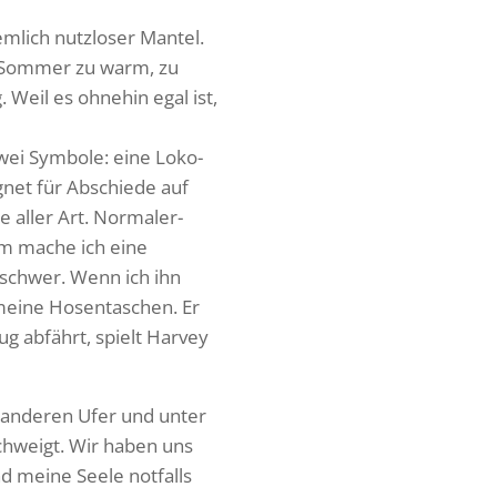
m­lich nutz­loser Mantel.
im Sommer zu warm, zu
. Weil es ohnehin egal ist,
 Zwei Symbole: eine Loko­
gnet für Abschiede auf
 aller Art. Norma­ler­
ihm mache ich eine
 schwer. Wenn ich ihn
meine Hosen­ta­schen. Er
g abfährt, spielt Harvey
m anderen Ufer und unter
hweigt. Wir haben uns
nd meine Seele notfalls