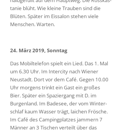
halb­ge­füllt auf dem Hauptweg. Die Ross­kas­
tanie blüht. Wie kleine Trauben sind die
Blüten. Später im Eissalon stehen viele
Menschen. Warten.
24. März 2019, Sonntag
Das Mobil­te­lefon spielt ein Lied. Das 1. Mal
um 6.30 Uhr. Im Inter­city nach Wiener
Neustadt. Dort vor dem Café. Gegen 10.00
Uhr morgens trinkt ein Gast ein großes
Bier. Später ein Spazier­gang mit D. im
Burgen­land. Im Badesee, der vom Winter­
schlaf kaum Wasser trägt, laichen Frösche.
Im Café des Camping­platzes jammern 7
Männer an 3 Tischen verteilt über das