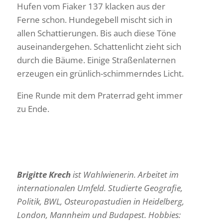
Hufen vom Fiaker 137 klacken aus der
Ferne schon. Hunde­ge­bell mischt sich in
allen Schat­tie­rungen. Bis auch diese Töne
ausein­an­der­gehen. Schat­ten­licht zieht sich
durch die Bäume. Einige Stra­ßen­la­ternen
erzeugen ein grün­lich-schim­merndes Licht.
Eine Runde mit dem Praterrad geht immer
zu Ende.
Brigitte Krech
ist Wahl­wi­e­nerin. Arbeitet im
inter­na­tio­nalen Umfeld. Studierte Geografie,
Politik, BWL, Osteu­ro­pa­stu­dien in Heidel­berg,
London, Mann­heim und Buda­pest. Hobbies: