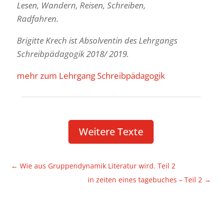
Lesen, Wandern, Reisen, Schreiben,
Radfahren.
Brigitte Krech ist Absol­ventin des Lehr­gangs
Schreib­päda­gogik 2018/ 2019.
mehr zum Lehr­gang Schreibpädagogik
Weitere Texte
←
Wie aus Grup­pen­dy­namik Lite­ratur wird. Teil 2
in zeiten eines tage­bu­ches – Teil 2
→