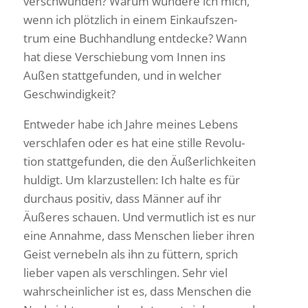
verschwunden? Warum wundere ich mich,
wenn ich plötz­lich in einem Einkaufs­zen­
trum eine Buch­hand­lung entdecke? Wann
hat diese Verschie­bung vom Innen ins
Außen statt­ge­funden, und in welcher
Geschwindigkeit?
Entweder habe ich Jahre meines Lebens
verschlafen oder es hat eine stille Revo­lu­
tion statt­ge­funden, die den Äußer­lich­keiten
huldigt. Um klar­zu­stellen: Ich halte es für
durchaus positiv, dass Männer auf ihr
Äußeres schauen. Und vermut­lich ist es nur
eine Annahme, dass Menschen lieber ihren
Geist verne­beln als ihn zu füttern, sprich
lieber vapen als verschlingen. Sehr viel
wahr­schein­li­cher ist es, dass Menschen die