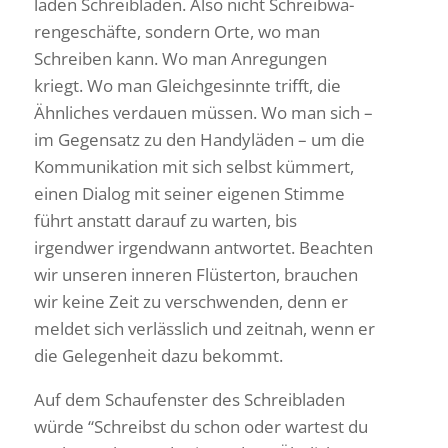
läden Schreib­läden. Also nicht Schreib­wa­
ren­ge­schäfte, sondern Orte, wo man
Schreiben kann. Wo man Anre­gungen
kriegt. Wo man Gleich­ge­sinnte trifft, die
Ähnli­ches verdauen müssen. Wo man sich –
im Gegen­satz zu den Handy­läden – um die
Kommu­ni­ka­tion mit sich selbst kümmert,
einen Dialog mit seiner eigenen Stimme
führt anstatt darauf zu warten, bis
irgendwer irgend­wann antwortet. Beachten
wir unseren inneren Flüs­terton, brau­chen
wir keine Zeit zu verschwenden, denn er
meldet sich verläss­lich und zeitnah, wenn er
die Gele­gen­heit dazu bekommt.
Auf dem Schau­fenster des Schreibladen
würde “Schreibst du schon oder wartest du