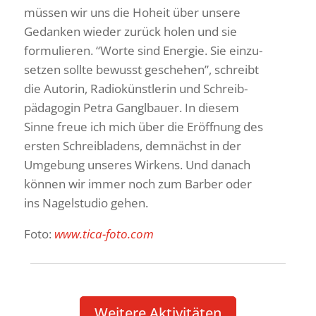
müssen wir uns die Hoheit über unsere
Gedanken wieder zurück holen und sie
formu­lieren. “Worte sind Energie. Sie einzu­
setzen sollte bewusst geschehen”, schreibt
die Autorin, Radio­künst­lerin und Schreib­
päd­agogin Petra Gangl­bauer. In diesem
Sinne freue ich mich über die Eröff­nung des
ersten Schreibla­dens, demnächst in der
Umge­bung unseres Wirkens. Und danach
können wir immer noch zum Barber oder
ins Nagel­studio gehen.
Foto:
www.tica-foto.com
Weitere Akti­vi­täten