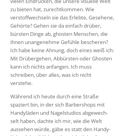
vielen Eindrü­cken, die unsere visu­elle Welt
zu bieten hat, zurecht­kommen. Wie
verstoff­wech­seln sie das Erlebte, Gese­hene,
Gehörte? Gehen sie da einfach drüber,
bürsten Dinge ab, ghosten Menschen, die
ihnen unan­ge­nehme Gefühle bescheren?
Ich habe keine Ahnung, doch eines weiß ich:
Mit Drüber­gehen, Abbürsten oder Ghosten
kann ich nichts anfangen. Ich muss
schreiben, über alles, was ich nicht
verstehe.
Während ich heute durch eine Straße
spaziert bin, in der sich Barber­shops mit
Handy­läden und Nagel­stu­dios abge­wech­
selt haben, dachte ich mir, wie die Welt
aussehen würde, gäbe es statt den Handy­