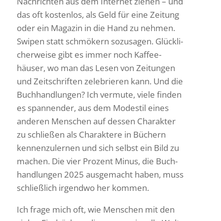
Nach­richten aus dem Internet ziehen – und
das oft kostenlos, als Geld für eine Zeitung
oder ein Magazin in die Hand zu nehmen.
Swipen statt schmö­kern sozu­sagen. Glück­li­
cher­weise gibt es immer noch Kaffee­
häuser, wo man das Lesen von Zeitungen
und Zeit­schriften zele­brieren kann. Und die
Buch­hand­lungen? Ich vermute, viele finden
es span­nender, aus dem Mode­stil eines
anderen Menschen auf dessen Charakter
zu schließen als Charak­tere in Büchern
kennen­zu­lernen und sich selbst ein Bild zu
machen. Die vier Prozent Minus, die Buch­
hand­lungen 2025 ausge­macht haben, muss
schließ­lich irgendwo her kommen.
Ich frage mich oft, wie Menschen mit den