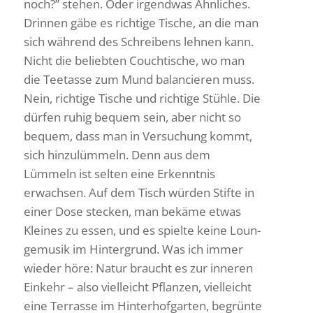
noch?” stehen. Oder irgendwas Ähnli­ches.
Drinnen gäbe es rich­tige Tische, an die man
sich während des Schrei­bens lehnen kann.
Nicht die beliebten Couch­ti­sche, wo man
die Teetasse zum Mund balan­cieren muss.
Nein, rich­tige Tische und rich­tige Stühle. Die
dürfen ruhig bequem sein, aber nicht so
bequem, dass man in Versu­chung kommt,
sich hinzu­lüm­meln. Denn aus dem
Lümmeln ist selten eine Erkenntnis
erwachsen. Auf dem Tisch würden Stifte in
einer Dose stecken, man bekäme etwas
Kleines zu essen, und es spielte keine Loun­
ge­musik im Hinter­grund. Was ich immer
wieder höre: Natur braucht es zur inneren
Einkehr – also viel­leicht Pflanzen, viel­leicht
eine Terrasse im Hinter­hof­garten, begrünte