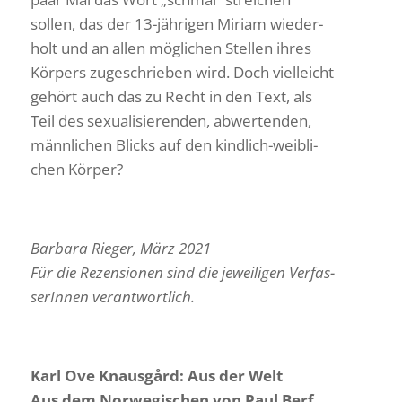
sollen, das der 13-jährigen Miriam wieder­
holt und an allen mögli­chen Stellen ihres
Körpers zuge­schrieben wird. Doch viel­leicht
gehört auch das zu Recht in den Text, als
Teil des sexua­li­sie­renden, abwer­tenden,
männ­li­chen Blicks auf den kind­lich-weib­li­
chen Körper?
Barbara Rieger, März 2021
Für die Rezen­sionen sind die jewei­ligen Verfas­
se­rInnen verantwortlich.
Karl Ove Knaus­gård: Aus der Welt
Aus dem Norwe­gi­schen von Paul Berf