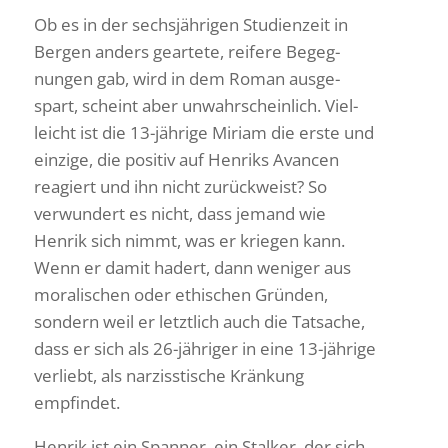
Ob es in der sechs­jäh­rigen Studi­en­zeit in
Bergen anders gear­tete, reifere Begeg­
nungen gab, wird in dem Roman ausge­
spart, scheint aber unwahr­schein­lich. Viel­
leicht ist die 13-jährige Miriam die erste und
einzige, die positiv auf Henriks Avancen
reagiert und ihn nicht zurück­weist? So
verwun­dert es nicht, dass jemand wie
Henrik sich nimmt, was er kriegen kann.
Wenn er damit hadert, dann weniger aus
mora­li­schen oder ethi­schen Gründen,
sondern weil er letzt­lich auch die Tatsache,
dass er sich als 26-jähriger in eine 13-jährige
verliebt, als narziss­ti­sche Krän­kung
empfindet.
Henrik ist ein Spanner, ein Stalker, der sich