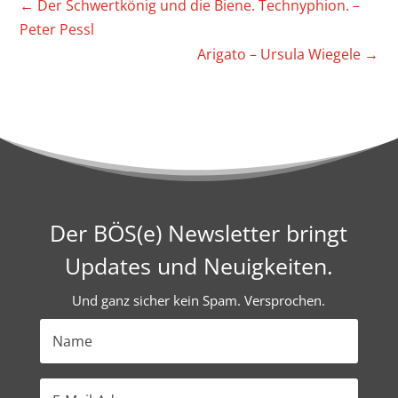
←
Der Schwert­könig und die Biene. Tech­ny­phion. –
Peter Pessl
Arigato – Ursula Wiegele
→
Der BÖS(e) Newsletter bringt
Updates und Neuigkeiten.
Und ganz sicher kein Spam. Versprochen.