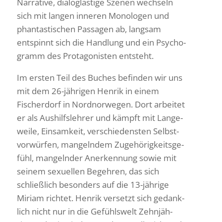
Narra­tive, dialog­las­tige Szenen wech­seln
sich mit langen inneren Mono­logen und
phan­tas­ti­schen Passagen ab, langsam
entspinnt sich die Hand­lung und ein Psycho­
gramm des Prot­ago­nisten entsteht.
Im ersten Teil des Buches befinden wir uns
mit dem 26-jährigen Henrik in einem
Fischer­dorf in Nord­nor­wegen. Dort arbeitet
er als Aushilfs­lehrer und kämpft mit Lange­
weile, Einsam­keit, verschie­densten Selbst­
vor­würfen, mangelndem Zuge­hö­rig­keits­ge­
fühl, mangelnder Aner­ken­nung sowie mit
seinem sexu­ellen Begehren, das sich
schließ­lich beson­ders auf die 13-jährige
Miriam richtet. Henrik versetzt sich gedank­
lich nicht nur in die Gefühls­welt Zehn­jäh­