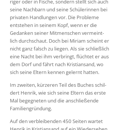
riger oder in Fische, sondern stellt sich auch
seine Nach­barn und seine Schü­le­rinnen bei
privaten Hand­lungen vor. Die Probleme
entstehen in seinem Kopf, wenn er die
Gedanken seiner Mitmen­schen vermeint­
lich durch­schaut. Doch bei Miriam scheint er
nicht ganz falsch zu liegen. Als sie schließ­lich
eine Nacht bei ihm verbringt, flüchtet er aus
dem Dorf und fährt nach Kris­ti­an­sand, wo
sich seine Eltern kennen gelernt hatten.
Im zweiten, kürzeren Teil des Buches schil­
dert Henrik, wie sich seine Eltern das erste
Mal begeg­neten und die anschlie­ßende
Familiengründung.
Auf den verblei­benden 450 Seiten wartet
Henrik in Kris­ti­an­sand auf ein Wieder­sehen