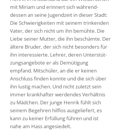
mit Miriam und erin­nert sich während­
dessen an seine Jugend­zeit in dieser Stadt:
Die Schwie­rig­keiten mit seinem trin­kenden
Vater, der sich nicht um ihn bemühte. Die
Liebe seiner Mutter, die ihn beschämte. Der
ältere Bruder, der sich nicht beson­ders für
ihn inter­es­sierte. Lehrer, deren Unter­stüt­
zungs­an­ge­bote er als Demü­ti­gung
empfand. Mitschüler, an die er keinen
Anschluss finden konnte und die sich über
ihn lustig machen. Und nicht zuletzt sein
immer krank­hafter werdendes Verhältnis
zu Mädchen. Der junge Henrik fühlt sich
seinem Begehren hilflos ausge­lie­fert, es
kann zu keiner Erfül­lung führen und ist
nahe am Hass angesiedelt.