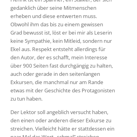
gedank­lich über seine Mitmen­schen
erheben und diese entwerten muss.
Obwohl ihm das bis zu einem gewissen
Grad bewusst ist, löst er bei mir als Leserin
keine Sympa­thie, kein Mitleid, sondern nur
Ekel aus. Respekt entsteht aller­dings für
den Autor, der es schafft, mein Inter­esse
über 900 Seiten fast durch­gängig zu halten,
auch oder gerade in den seiten­langen
Exkursen, die manchmal nur am Rande
etwas mit der Geschichte des Prot­ago­nisten
zu tun haben.
Der Lektor soll angeb­lich versucht haben,
den einen oder anderen dieser Exkurse zu
strei­chen. Viel­leicht hätte er statt­dessen ein
paar Mal das Wort „schmal” strei­chen