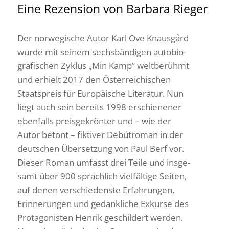
Eine Rezen­sion von Barbara Rieger
Der norwe­gi­sche Autor Karl Ove Knaus­gård
wurde mit seinem sechs­bän­digen auto­bio­
gra­fi­schen Zyklus „Min Kamp” welt­be­rühmt
und erhielt 2017 den Öster­rei­chi­schen
Staats­preis für Euro­päi­sche Lite­ratur. Nun
liegt auch sein bereits 1998 erschie­nener
eben­falls preis­ge­krönter und – wie der
Autor betont – fiktiver Debüt­roman in der
deut­schen Über­set­zung von Paul Berf vor.
Dieser Roman umfasst drei Teile und insge­
samt über 900 sprach­lich viel­fäl­tige Seiten,
auf denen verschie­denste Erfah­rungen,
Erin­ne­rungen und gedank­liche Exkurse des
Prot­ago­nisten Henrik geschil­dert werden.