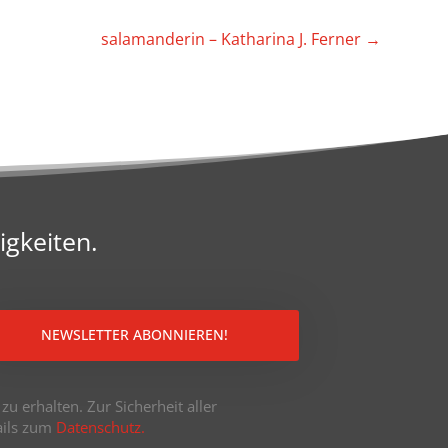
sala­man­derin – Katha­rina J. Ferner
→
igkeiten.
NEWSLETTER ABONNIEREN!
u erhalten. Zur Sicherheit aller
tails zum
Datenschutz.