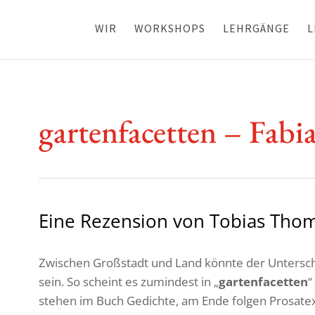
WIR
WORKSHOPS
LEHRGÄNGE
L
garten­fa­cetten – Fab
Eine Rezen­sion von Tobias Tho
Zwischen Groß­stadt und Land könnte der Unter­sch
sein. So scheint es zumin­dest in „
garten­fa­cetten
“
stehen im Buch Gedichte, am Ende folgen Prosa­tex