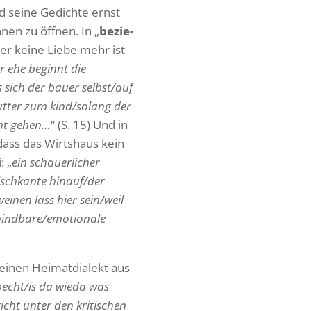
nd seine Gedichte ernst
nnen zu öffnen. In „
bezie­
der keine Liebe mehr ist
r ehe beginnt die
s sich der bauer selbst/auf
utter zum kind/solang der
cht gehen…
“ (S. 15) Und in
dass das Wirts­haus kein
: „
ein schau­er­li­cher
sch­kante hinauf/der
inen lass hier sein/weil
erwindbare/emotionale
einen Heimat­dia­lekt aus
pecht/is da wieda was
icht unter den kriti­schen