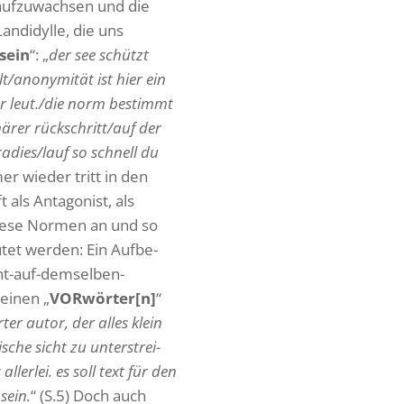
 aufzu­wachsen und die
Land­idylle, die uns
­sein
“: „
der see schützt
t/anonymität ist hier ein
er leut./die norm bestimmt
­närer rückschritt/auf der
radies/lauf so schnell du
mer wieder tritt in den
als Antago­nist, als
 diese Normen an und so
utet werden: Ein Aufbe­
ht-auf-demselben-
seinen „
VORwörter[n]
“
rter autor, der alles klein
i­sche sicht zu unter­strei­
llerlei. es soll text für den
sein.
“ (S.5) Doch auch