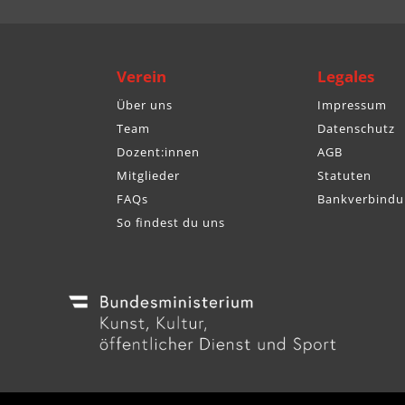
Verein
Legales
Über uns
Impressum
Team
Datenschutz
Dozent:innen
AGB
Mitglieder
Statuten
FAQs
Bankverbindu
So findest du uns
© BÖS |
Made with ♥ by We are Purpose Driven