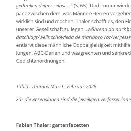
gedanken deiner selbst …
“ (S. 65). Und immer wiede
panz zwischen dem, was Männer/Herren vorgeben 
wirk­lich sind und machen. Thaler schafft es, den 
unserer Gesell­schaft zu legen: „
während da nachba
daschlagt/weils scho­wieda de marl­boro rot/vergess
entlarvt diese männ­liche Doppel­glei­sig­keit mithil
lungen, ABC-Darien und waag­rechten und senk­rec
Gedichtanordnungen.
Tobias Thomas March, Februar 2026
Für die Rezen­sionen sind die jewei­ligen Verfasser:inn
Fabian Thaler: garten­fa­cetten