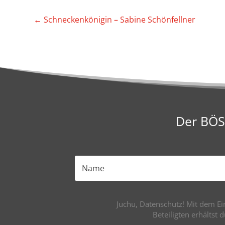
←
Schne­cken­kö­nigin – Sabine Schönfellner
Der BÖS(
Juchu, Datenschutz! Mit dem Ein
Beteiligten erhältst 