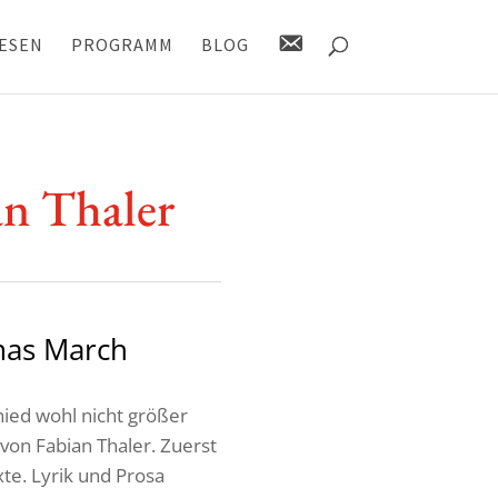
K
ESEN
PROGRAMM
BLOG
O
N
T
A
K
T
ian Thaler
mas March
ied wohl nicht größer
 von Fabian Thaler. Zuerst
te. Lyrik und Prosa