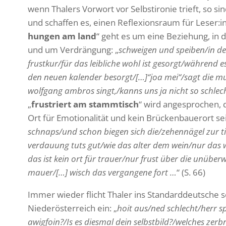
wenn Thalers Vorwort vor Selbst­ironie trieft, so si
und schaffen es, einen Refle­xi­ons­raum für Leser:i
hungen am land
“ geht es um eine Bezie­hung, in 
und um Verdrän­gung: „
schweigen und speiben/in de
frustkur/für das leib­liche wohl ist gesorgt/während e
den neuen kalender besorgt/[…]“joa mei“/sagt die m
wolf­gang ambros singt,/kanns uns ja nicht so schle
„
frus­triert am stamm­tisch
“ wird ange­spro­chen, 
Ort für Emotio­na­lität und kein Brücken­bau­erort sei
schnaps/und schon biegen sich die/zehennägel zur ti
verdauung tuts gut/wie das alter dem wein/nur das we
das ist kein ort für trauer/nur frust über die unüb
mauer/[…] wisch das vergan­gene fort …
“ (S. 66)
Immer wieder flicht Thaler ins Stan­dard­deut­sche s
Nieder­ös­ter­reich ein: „
hoit aus/ned schlecht/herr s
awigfoin?/Is es diesmal dein selbstbild?/welches zerbr