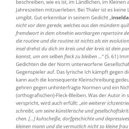
beschreiben, wie es ist, im Länd­li­chen, im Kleinen
Jahres­zeiten mitzu­er­leben. Bei Thaler ist es keine 
umgibt. Gut erkennbar in seinem Gedicht „
insel­da
nicht vor dem gerede, welches aus den mündern quill
fremd­wort in dem ohnehin wort­kargen reper­toire d
die routine und die routine ist nichts als ein evolu­tio
insel drehst du dich im kreis und der kreis ist dein pa
kannst, um am selben fleck zu bleiben …
“ (S. 61) Im
Gedichten die der Norm unter­wor­fene Gesell­schaft 
Gegen­spieler auf. Das lyri­sche Ich kämpft gegen
kann auch die konse­quente Klein­schrei­bung gede
gehren gegen unhin­ter­fragte Normen und ein Nic
(orthografischen)-Fleck-Bleiben. Was der Autor in 
verspricht, wird auch erfüllt: „
ein weiterer ichzen­trie
schreibt, um seine künst­le­ri­sche und gesell­schafts­kri­t
chen. […] kuhscheiße, dorf­ge­schichte und depres­sives a
kleinen mann und die vermut­lich nicht so kleine frau 