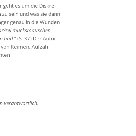
r geht es um die Diskre­
zu sein und was sie dann
Finger genau in die Wunden
r/sei mucks­mäus­chen
en had.
“ (S. 37) Der Autor
fe von Reimen, Aufzäh­
hten
en verantwortlich.