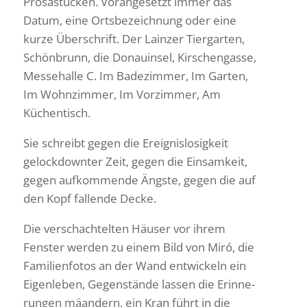
Prosa­stü­cken. Voran­ge­setzt immer das
Datum, eine Orts­be­zeich­nung oder eine
kurze Über­schrift. Der Lainzer Tier­garten,
Schön­brunn, die Donau­insel, Kirschen­gasse,
Messe­halle C. Im Bade­zimmer, Im Garten,
Im Wohn­zimmer, Im Vorzimmer, Am
Küchentisch.
Sie schreibt gegen die Ereig­nis­lo­sig­keit
gelock­downter Zeit, gegen die Einsam­keit,
gegen aufkom­mende Ängste, gegen die auf
den Kopf fallende Decke.
Die verschach­telten Häuser vor ihrem
Fenster werden zu einem Bild von Miró, die
Fami­li­en­fotos an der Wand entwi­ckeln ein
Eigen­leben, Gegen­stände lassen die Erin­ne­
rungen mäan­dern, ein Kran führt in die