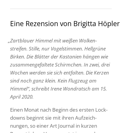
Eine Rezen­sion von Brigitta Höpler
„
Zart­blauer Himmel mit weißen Wolken­
streifen. Stille, nur Vogel­stimmen. Hell­grüne
Birken. Die Blätter der Kasta­nien hängen wie
zusam­men­ge­fal­tete Schirm­chen. In zwei, drei
Wochen werden sie sich entfalten. Die Kerzen
sind noch ganz klein. Kein Flug­zeug am
Himmel“, schreibt Irene Wond­ratsch am 15.
April 2020.
Einen Monat nach Beginn des ersten Lock­
downs beginnt sie mit ihren Aufzeich­
nungen, so einer Art Journal in kurzen