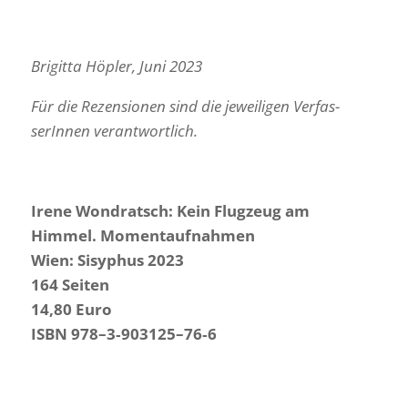
Brigitta Höpler, Juni 2023
Für die Rezen­sionen sind die jewei­ligen Verfas­
se­rInnen verantwortlich.
Irene Wond­ratsch: Kein Flug­zeug am
Himmel. Moment­auf­nahmen
Wien: Sisy­phus 2023
164 Seiten
14,80 Euro
ISBN 978–3‑903125–76‑6