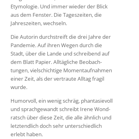
Etymo­logie. Und immer wieder der Blick
aus dem Fenster. Die Tages­zeiten, die
Jahres­zeiten, wechseln.
Die Autorin durch­streift die drei Jahre der
Pandemie. Auf ihren Wegen durch die
Stadt, über die Lande und schrei­bend auf
dem Blatt Papier. Alltäg­liche Beob­ach­
tungen, viel­schich­tige Moment­auf­nahmen
einer Zeit, als der vertraute Alltag fragil
wurde.
Humor­voll, ein wenig schräg, phan­ta­sie­voll
und sprach­ge­wandt schreibt Irene Wond­
ratsch über diese Zeit, die alle ähnlich und
letzt­end­lich doch sehr unter­schied­lich
erlebt haben.