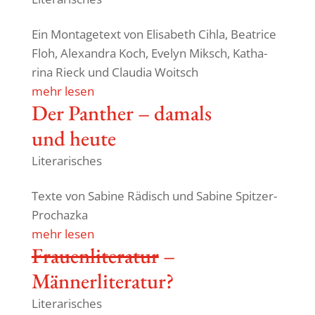
Ein Monta­ge­text von Elisa­beth Cihla, Beatrice
Floh, Alex­andra Koch, Evelyn Miksch, Katha­
rina Rieck und Claudia Woitsch
mehr lesen
Der Panther – damals
und heute
Literarisches
Texte von Sabine Rädisch und Sabine Spitzer-
Prochazka
mehr lesen
Frau­en­li­te­ratur
–
Männerliteratur?
Literarisches